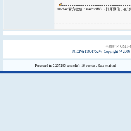
mscbsc 官方微信：mscbsc888 （打开微信
当前时区 GMT+8, 
渝ICP备11001752号
Copyright @ 2006
Processed in 0.237283 second(s), 16 queries , Gzip enabled