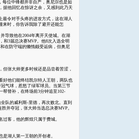
，每位中锋都并非自产，奥尼尔也是如
人，据他回忆在惊讶之余，又感到此乃天
上最令对手头疼的进攻方式，这在湖人
我撞来时，你告诉我除了避开还能怎
。
导致他在2004年离开天使城。在湖
，和3届总决赛MVP。他8次入选全明
勤和在防守端的懒惰颇受诟病，但奥尼
，但张大帅更多时候还是品尝着苦涩，
看好他们能终结凯尔特人王朝，两队也
夺冠气球，惹怒了绿军球员。当第三节
帮替补，在终场前3分钟追至102-
全队的威利斯-里德，再次败北。直到
3连胜并夺冠，张大帅当选总决赛MVP。
名过客，他的辉煌只属于费城。
也是湖人第一王朝的开创者。