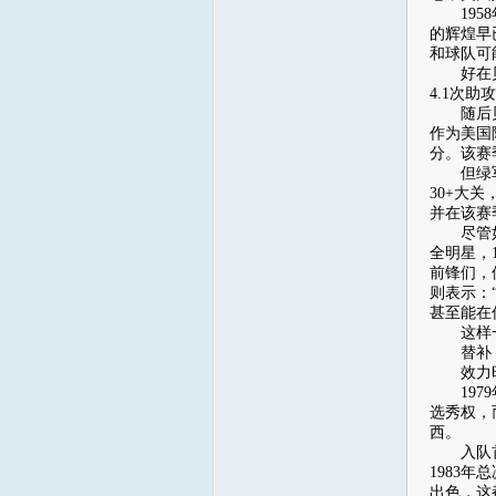
1958
的辉煌早
和球队可
好在贝勒
4.1次
随后贝勒
作为美国
分。该赛
但绿军和
30+大
并在该赛
尽管如此
全明星，
前锋们，
则表示：
甚至能在
这样一名
替补：詹姆
效力时数据
1979
选秀权，
西。
入队首赛
1983
出色，这