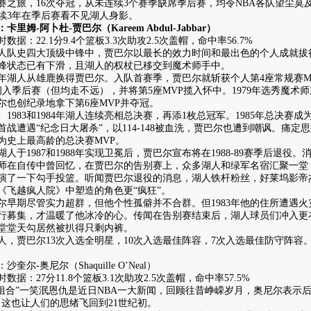
决赛之旅，16次夺冠，从未连续3个赛季缺席季后赛，均令NBA各队望尘莫
续3年在季后赛看不见湖人身影。
姆-阿卜杜-贾巴尔（Kareem Abdul-Jabbar）
：22.1分9.4个篮板3.3次助攻2.5次盖帽，命中率56.7%
史四大顶级中锋中，贾巴尔以最长的效力时间和最出色的个人成就拔
峰状态已有下滑，且湖人的权杖已移交到魔术师手中。
年湖人从雄鹿换得贾巴尔。入队首赛季，贾巴尔就斩获个人第4座常规赛M
闯入季后赛（但均走不远），并将第5座MVP揽入怀中。1979年选秀魔术
尔也创纪录地拿下第6座MVP并夺冠。
、1983和1984年湖人连续亮相总决赛，再添1枚总冠军。1985年总决
首战遭遇“纪念日大屠杀”，以114-148被血洗，贾巴尔也遭到嘲讽。痛定
为史上最高龄的总决赛MVP。
于1987和1988年实现卫冕后，贾巴尔宣布将在1988-89赛季后退役
师在自传中曾回忆，在贾巴尔的告别赛上，众多湖人和绿军名宿汇聚一堂
演了一下勾手投篮。听闻贾巴尔退役的消息，湖人铁杆粉丝，好莱坞影帝
《飞越疯人院》中塑造的角色更“疯狂”。
期尽管实力超群，但他个性孤僻并不合群。但1983年他的住所遭遇火
行募集，才温暖了他冰冷的心。传闻在告别赛结束后，湖人球员们冲入更衣
堂堂天勾居然被扒得只剩内裤。
贾巴尔13次入选全明星，10次入选最佳阵容，7次入选最佳防守阵容。
尔-奥尼尔（Shaquille O’Neal）
：27分11.8个篮板3.1次助攻2.5次盖帽，命中率57.5%
合”一笑泯恩仇是近日NBA一大新闻，回顾往昔峥嵘岁月，奥尼尔表示后
。这也让人们的思绪飞回到21世纪初。