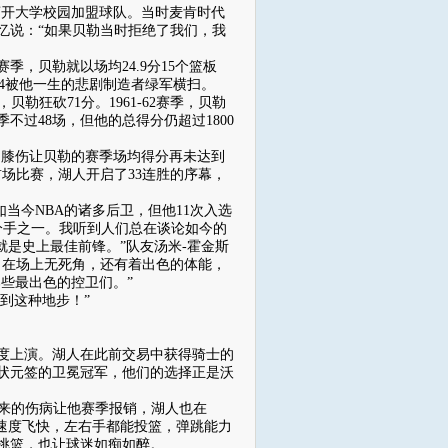
离开大学校园加盟球队。当时麦肯时代
忆说：“如果贝勒当时拒绝了我们，我
贝勒就以场均24.9分15个篮板
-4被他一生的悲剧制造者绿军横扫。
勒狂砍71分。1961-62赛季，贝勒
过48场，但他的总得分仍超过1800
的膝伤让贝勒的赛季场均得分再未达到
的首场比赛，湖人开启了33连胜的序幕，
当今NBA的诸多后卫，但他11次入选
得分手之一。我听到人们总在谈论如今的
就是史上最佳前锋。”队友汤米-霍金斯
，在场上无死角，还有着出色的体能，
些最出色的控卫们。”
到这种地步！”
再度上演。湖人在此前交易中获得骑士的
状元签的卫冕冠军，他们的选择正是沃
其来的伤病让他赛季报销，湖人也在
。他速度飞快，左右手都能投篮，弹跳能力
挑篮，也让球迷如痴如醉。