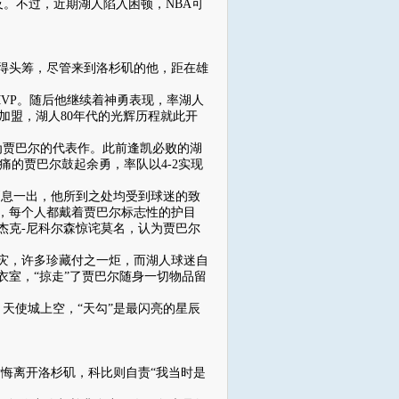
及。不过，近期湖人陷入困顿，NBA可
得头筹，尽管来到洛杉矶的他，距在雄
VP。随后他继续着神勇表现，率湖人
师加盟，湖人80年代的光辉历程就此开
赛成为贾巴尔的代表作。此前逢凯必败的湖
思痛的贾巴尔鼓起余勇，率队以4-2实现
。消息一出，他所到之处均受到球迷的致
，每个人都戴着贾巴尔标志性的护目
杰克-尼科尔森惊诧莫名，认为贾巴尔
灾，许多珍藏付之一炬，而湖人球迷自
室，“掠走”了贾巴尔随身一切物品留
天使城上空，“天勾”是最闪亮的星辰
悔离开洛杉矶，科比则自责“我当时是