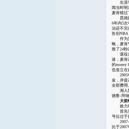
生涯早期
闻当时明
麦肯错过
昆德拉的
6年内5
治还不完
告别NB
作为第一
晚，麦肯
致了24
退役后，
迷，麦肯
的mon
也耸立在
2005
金，并提
全部费用
湖人队史
德鲁-拜
大前锋
效力时数据
首先要说
号位过于
2007
比于20