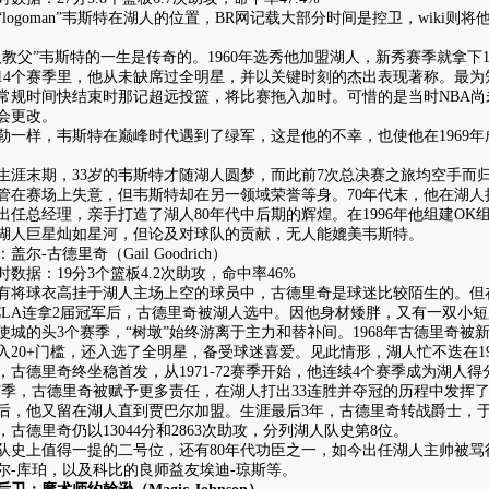
ogoman”韦斯特在湖人的位置，BR网记载大部分时间是控卫，wiki则
父”韦斯特的一生是传奇的。1960年选秀他加盟湖人，新秀赛季就拿下17.6
14个赛季里，他从未缺席过全明星，并以关键时刻的杰出表现著称。最为知
常规时间快结束时那记超远投篮，将比赛拖入加时。可惜的是当时NBA尚未
会更改。
样，韦斯特在巅峰时代遇到了绿军，这是他的不幸，也使他在1969年
末期，33岁的韦斯特才随湖人圆梦，而此前7次总决赛之旅均空手而归。
管在赛场上失意，但韦斯特却在另一领域荣誉等身。70年代末，他在湖人执教3
出任总经理，亲手打造了湖人80年代中后期的辉煌。在1996年他组建OK组
湖人巨星灿如星河，但论及对球队的贡献，无人能媲美韦斯特。
-古德里奇（Gail Goodrich）
据：19分3个篮板4.2次助攻，命中率46%
球衣高挂于湖人主场上空的球员中，古德里奇是球迷比较陌生的。但
A连拿2届冠军后，古德里奇被湖人选中。因他身材矮胖，又有一双小短
使城的头3个赛季，“树墩”始终游离于主力和替补间。1968年古德里奇
入20+门槛，还入选了全明星，备受球迷喜爱。见此情形，湖人忙不迭在19
德里奇终坐稳首发，从1971-72赛季开始，他连续4个赛季成为湖人得
-72赛季，古德里奇被赋予更多责任，在湖人打出33连胜并夺冠的历程中发挥
后，他又留在湖人直到贾巴尔加盟。生涯最后3年，古德里奇转战爵士，于1
德里奇仍以13044分和2863次助攻，分列湖人队史第8位。
上值得一提的二号位，还有80年代功臣之一，如今出任湖人主帅被骂得
尔-库珀，以及科比的良师益友埃迪-琼斯等。