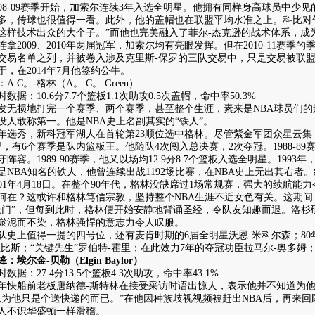
8-09赛季开始，加索尔连续3年入选全明星。他拥有同样身高球员中少
多，传球也很值得一看。此外，他的盖帽也在联盟平均水准之上。科比对他
这样技术出众的大个子。”而他也完美融入了菲尔-杰克逊的战术体系，成
2009、2010年两届冠军，加索尔均有亮眼发挥。但在2010-11赛季
交易名单之列，并被卷入涉及克里斯-保罗的三队交易中，只是交易被联
于，在2014年7月他签约公牛。
C。-格林（A。 C。 Green）
：10.6分7.7个篮板1.1次助攻0.5次盖帽，命中率50.3%
损地打完一个赛季、两个赛季，甚至整个生涯，素来是NBA球员们的
没人敢称第一。他是NBA史上名副其实的“铁人”。
年选秀，新科冠军湖人在首轮第23顺位选中格林。尽管紫金军团众星云
里，有6个赛季是队内篮板王。他随队4次闯入总决赛，2次夺冠。1988-89赛
阵容。1989-90赛季，他又以场均12.9分8.7个篮板入选全明星。199
BA知名的铁人，他曾连续出战1192场比赛，在NBA史上无出其右者。纪录
001年4月18日。在整个90年代，格林没缺席过1场常规赛，强大的续航能
？这或许和格林笃信宗教，坚持整个NBA生涯不近女色有关。这期间
上门”，但每到此时，格林便开始安静地背诵圣经，令队友知趣而退。洛杉
淤泥而不染，格林强悍的意志力令人叹服。
上值得一提的四号位，还有麦肯时期的6届全明星沃恩-米科尔森；80
兰比斯；“关键先生”罗伯特-霍里；在此效力7年的夺冠功臣拉马尔-奥多姆；
尔金-贝勒（Elgin Baylor）
：27.4分13.5个篮板4.3次助攻，命中率43.1%
年快船前老板唐纳德-斯特林在接受采访时语出惊人，表示他并不知道为
以为他只是个送快递的而已。”在他因种族歧视视频被赶出NBA后，再来
人不识华盛顿一样滑稽。