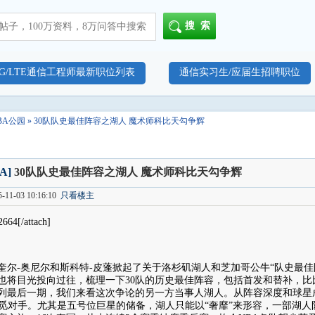
搜索
4G/LTE通信工程师最新职位列表
通信实习生/应届生招聘职位
BA公园
» 30队队史最佳阵容之湖人 魔术师科比天勾争辉
A]
30队队史最佳阵容之湖人 魔术师科比天勾争辉
11-03 10:16:10
只看楼主
22664[/attach]
奎尔-奥尼尔和斯科特-皮蓬掀起了关于洛杉矶湖人和芝加哥公牛“队史最
也将目光投向过往，梳理一下30队的历史最佳阵容，包括首发和替补，比比
后一期，我们来看这次争论的另一方当事人湖人。从阵容深度和球星
难觅对手。尤其是五号位巨星的储备，湖人只能以“奢靡”来形容，一部湖