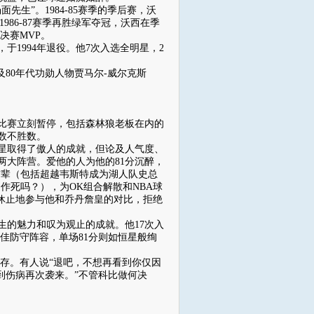
”。1984-85赛季的季后赛，沃
1986-87赛季再胜绿军夺冠，沃西在季
决赛MVP。
1994年退役。他7次入选全明星，2
80年代功勋人物贾马尔-威尔克斯
，比赛立刻暂停，包括森林狼老板在内的
数不胜数。
星取得了傲人的成就，但论及人气度、
两大阵营。爱他的人为他的81分沉醉，
前辈（包括超越韦斯特成为湖人队史总
作死吗？），为OK组合解散和NBA球
休止地参与他和乔丹詹皇的对比，拒绝
的魅力和叹为观止的成就。他17次入
最佳防守阵容，单场81分则如恒星般绚
存。有人说“退吧，不想再看到你仅因
到伤病再次袭来。”不管科比做何决