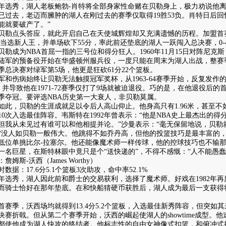
年选秀，湖人老板鲍勃-肖特将全部身家性命赌在贝勒身上，极力劝说他
已过去，老迈而臃肿的湖人在刚过去的赛季仅取得19胜53负。肖特日后回
能就要破产了。”
点头答应，就此开启自己在天使城辉煌却又充满遗憾的历程。加盟首赛季，
助攻当选新人王，并单场砍下55分，率此前还垫底的湖人一跃闯入总决赛，0
成为NBA首屈一指的三号位和得分狂人。1960年11月15日对阵尼克斯，贝
陆军的预备役开始在华盛顿州服兵役，一度只能在周末为湖人出战，整赛季不
季总决赛对绿军第5场，他更是狂砍61分22个篮板。
伤病始终让贝勒无法触摸冠军奖杯，从1963-64赛季开始，反复发作
关，并导致他在1971-72赛季仅打了9场就被迫退役。巧的是，在他退役后
季夺冠。要评选NBA历史第一大衰人，非贝勒莫属。
，贝勒的生涯成就足以令后人高山仰止。他身高只有1.96米，甚至不如
10次入选最佳阵容。韦斯特在1992年曾表示：“他是NBA史上最杰出的
但我从未见过有谁可以和他相提并论。”沙曼表示：“毫无保留地说，贝勒
“没人如贝勒一般伟大。他跳得不如乔丹高，但他的投篮技巧是最丰富的
低位单挑比尔-拉塞尔。他还能像魔术师一样传球，他的控球技巧也不输那
巨星，在斯特林眼中竟只是个“送快递的”，不得不感慨：“人不能愚蠢
斯-沃西（James Worthy）
：17.6分5.1个篮板3次助攻，命中率52.1%
年选秀，湖人因此前和爵士的交易获利，选择了魔术师。好戏在1982年
而骑士恰好在那年垫底。在和快船猜硬币获胜后，湖人成为最后一支获得
季，沃西场均就得到13.4分5.2个篮板，入选最佳新秀阵容，但突如
年总决赛折戟。但从第二个赛季开始，沃西的崛起使湖人的showtime成型
都使他成为湖人快攻的终结者。他标志性的自由女神像式扣篮，和俯冲式