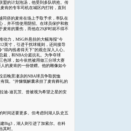
联盟的计划泡汤，他受到多队哄抢。传
送麦肯的专车司机在城区内打转，直到
越同侪的麦肯在场上予取予求，率队在
苦心，并不惜使用阴招。在球员保护和救
于麦肯的重伤，而他在29岁时就不得不
动力，MSG外悬挂的大幅海报“今
到12英寸，引进干扰球规则，还间接导
令“得内线者得天下”的观念深入人心。
总裁，和NBA分庭抗礼。为争夺球
蓝三色球，如今依然被用做三分球大赛
利斯人的麦肯的一份馈赠。他的雕像如今
役后晚景凄凉的NBA球员争取抚恤
没有我。”并慷慨解囊承担了麦肯葬礼的
拉迪-迪瓦茨、曾被视为希望之星的安
的时间还要更多。但考虑到湖人队史五
建Big3，湖人则引进了加索尔。在科
当其时。