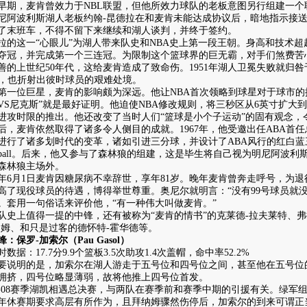
，麦肯曾效力于NBL联盟，但他所效力球队的老板意图另行组建一个
尼阿波利斯湖人老板约翰-昆德拉在和麦肯未能达成协议后，暗地指示接
了末班车，不得不留下来继续和湖人谈判，并终于签约。
这一“心眼儿”为湖人带来队史和NBA史上第一段王朝。身高和技术超
次夺冠，并完成第一个三连冠。为限制这个篮球界的巨无霸，对手们煞费
善的上世纪50年代，这给麦肯造成了致命伤。1951年湖人卫冕失败就归咎
A，也折射出彼时球员的艰难处境。
位巨星，麦肯的影响颇为深远。他让NBA首次领略到球星对于球市的推
VS尼克斯”就是最好证明。他迫使NBA修改规则，将三秒区从6英寸扩大
秒进攻时限的推出。他还改变了当时人们“篮球是小个子运动”的固有观念，
麦肯依然取得了诸多令人侧目的成就。1967年，他受邀出任ABA首任
进行了诸多划时代的变革，诸如引进三分球，并设计了ABA风行的红白
ey ball。后来，他又参与了森林狼的组建，这是毕生将自己视为明尼阿波
森林狼主场外。
年6月1日麦肯因糖尿病不幸辞世，享年81岁。晚年麦肯曾奔走呼号，为退
高了现役球员的待遇，博得举世尊重。奥尼尔就明言：“没有99号球员就
。套用一句俗话来评价他，“有一种伟大叫做麦肯。”
上值得一提的中锋，还有被称为“麦肯的情书”的克莱德-拉夫莱特、弗
纳姆、和只是过客的德怀特-霍华德等。
：保罗-加索尔（Pau Gasol）
：17.7分9.9个篮板3.5次助攻1.4次盖帽，命中率52.2%
明的是，加索尔在湖人游走于五号位和四号位之间，甚至他在五号位
拥挤，四号位略显薄弱，故将他推上四号位首发。
-08赛季湖凯相遇总决赛，与两队在赛季前和赛季中期的引援有关。绿军组
07年休赛期要求高层有所作为，且拜纳姆骤然伤停后，加索尔的到来可谓正