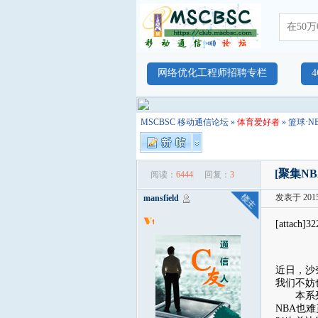
网络优化工程师招聘专栏
MSCBSC 移动通信论坛
»
体育爱好者
»
篮球·N
[聚集NB
阅读：
6444
回复：
3
发表于 2015-
mansfield
[attach]3
近日，沙
我们不妨
本系列最
NBA也