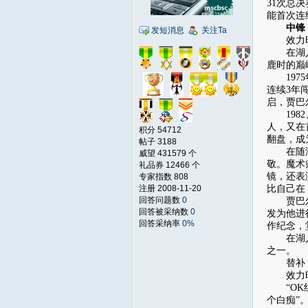
31次总
能首次连
中锋：卡里
发短消息
关注Ta
效力时数据
在湖人队
鹿时的巅
1975
连续3年
启，贾巴
1982
人，又在
积分 54712
翻盘，成
帖子 3188
在随湖人
威望 431579 个
敬。魔术
礼品券 12466 个
镜，还表
专家指数 808
注册 2008-11-20
比自己在
回答问题数
0
贾巴尔早
回答被采纳数
0
发为他进
回答采纳率
0%
作纪念，
在湖人，
之一。
替补：沙奎
效力时数据
“OK组
个白痴”