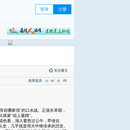
登录
注册
关注楼主
使用道具
#1
小
中
大
佳阵容哪家强”的口水战。正值长草期，
谁家“祖上最阔”。
成色看，湖人要胜过公牛，即使在
人队史，几乎就是伟大中锋传承的历史。