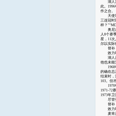
湖人素有
此。19
作之合。
天使城的
三连冠时
样？”“M
奥尼尔契
人8个赛
星，11
尔以实际
替补：威尔
效力时数据
湖人是张
他也未能
1968
的确在总
结束时，
103。
1970
1971
1973年
尽管张大
替补：乔治
效力时数据
麦肯是N