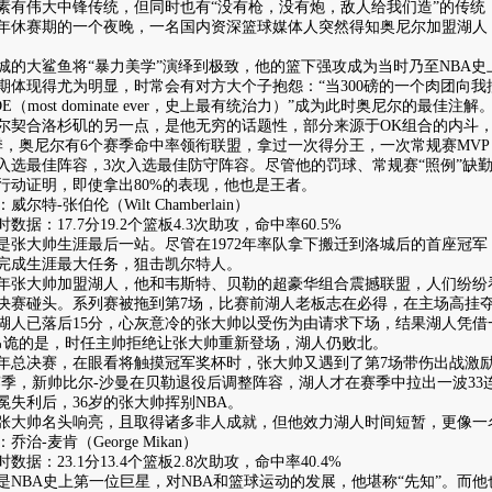
伟大中锋传统，但同时也有“没有枪，没有炮，敌人给我们造”的传统
96年休赛期的一个夜晚，一名国内资深篮球媒体人突然得知奥尼尔加盟湖
大鲨鱼将“暴力美学”演绎到极致，他的篮下强攻成为当时乃至NBA史
期体现得尤为明显，时常会有对方大个子抱怨：“当300磅的一个肉团向
DE（most dominate ever，史上最有统治力）”成为此时奥尼尔的最佳注解
合洛杉矶的另一点，是他无穷的话题性，部分来源于OK组合的内斗，并
季，奥尼尔有6个赛季命中率领衔联盟，拿过一次得分王，一次常规赛MVP
次入选最佳阵容，3次入选最佳防守阵容。尽管他的罚球、常规赛“照例”缺
行动证明，即使拿出80%的表现，他也是王者。
特-张伯伦（Wilt Chamberlain）
：17.7分19.2个篮板4.3次助攻，命中率60.5%
大帅生涯最后一站。尽管在1972年率队拿下搬迁到洛城后的首座冠军
完成生涯最大任务，狙击凯尔特人。
年张大帅加盟湖人，他和韦斯特、贝勒的超豪华组合震撼联盟，人们纷纷
决赛碰头。系列赛被拖到第7场，比赛前湖人老板志在必得，在主场高挂
湖人已落后15分，心灰意冷的张大帅以受伤为由请求下场，结果湖人凭借一
但吊诡的是，时任主帅拒绝让张大帅重新登场，湖人仍败北。
年总决赛，在眼看将触摸冠军奖杯时，张大帅又遇到了第7场带伤出战激励
-72赛季，新帅比尔-沙曼在贝勒退役后调整阵容，湖人才在赛季中拉出一波3
卫冕失利后，36岁的张大帅挥别NBA。
帅名头响亮，且取得诸多非人成就，但他效力湖人时间短暂，更像一
-麦肯（George Mikan）
：23.1分13.4个篮板2.8次助攻，命中率40.4%
BA史上第一位巨星，对NBA和篮球运动的发展，他堪称“先知”。而他