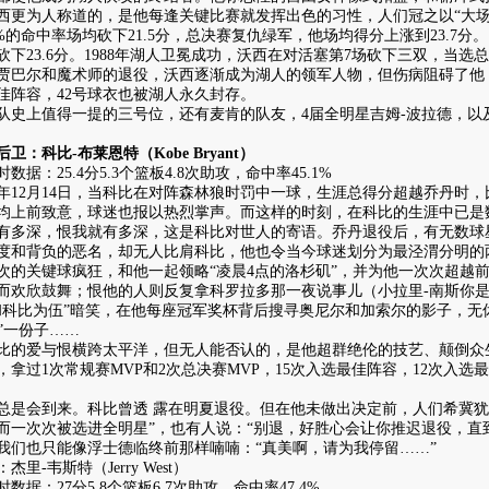
为人称道的，是他每逢关键比赛就发挥出色的习性，人们冠之以“大场面先生
2%的命中率场均砍下21.5分，总决赛复仇绿军，他场均得分上涨到23.7分。
砍下23.6分。1988年湖人卫冕成功，沃西在对活塞第7场砍下三双，当选总
尔和魔术师的退役，沃西逐渐成为湖人的领军人物，但伤病阻碍了他，于
佳阵容，42号球衣也被湖人永久封存。
上值得一提的三号位，还有麦肯的队友，4届全明星吉姆-波拉德，以及
科比-布莱恩特（Kobe Bryant）
：25.4分5.3个篮板4.8次助攻，命中率45.1%
年12月14日，当科比在对阵森林狼时罚中一球，生涯总得分超越乔丹时
均上前致意，球迷也报以热烈掌声。而这样的时刻，在科比的生涯中已是
深，恨我就有多深，这是科比对世人的寄语。乔丹退役后，有无数球
度和背负的恶名，却无人比肩科比，他也令当今球迷划分为最泾渭分明的
次的关键球疯狂，和他一起领略“凌晨4点的洛杉矶”，并为他一次次超越
而欢欣鼓舞；恨他的人则反复拿科罗拉多那一夜说事儿（小拉里-南斯你是
和科比为伍”暗笑，在他每座冠军奖杯背后搜寻奥尼尔和加索尔的影子，无
E”一份子……
爱与恨横跨太平洋，但无人能否认的，是他超群绝伦的技艺、颠倒众生
，拿过1次常规赛MVP和2次总决赛MVP，15次入选最佳阵容，12次入选
会到来。科比曾透 露在明夏退役。但在他未做出决定前，人们希冀犹
而一次次被选进全明星”，也有人说：“别退，好胜心会让你推迟退役，直
我们也只能像浮士德临终前那样喃喃：“真美啊，请为我停留……”
-韦斯特（Jerry West）
：27分5.8个篮板6.7次助攻，命中率47.4%