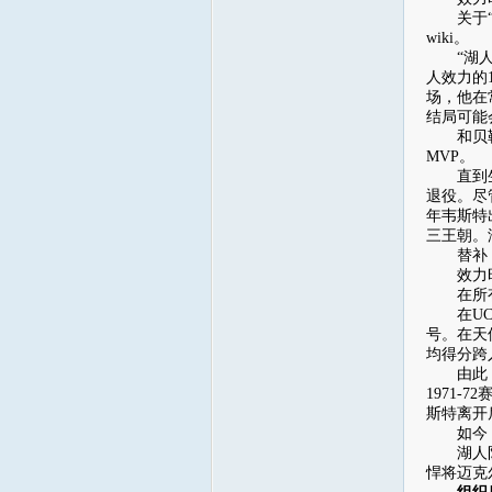
关于“l
wiki。
“湖人教
人效力的
场，他在
结局可能
和贝勒一
MVP。
直到生涯
退役。尽
年韦斯特
三王朝。
替补：盖尔
效力时数
在所有将
在UCL
号。在天
均得分跨
由此，古
1971
斯特离开
如今，古
湖人队史
悍将迈克