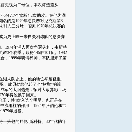
将他首先视为二号位，本次评选遵从
分7.7个篮板4.2次助攻。在他为湖
名的是1970年总决赛对尼克斯第3
引入三分球，否则1970年总决赛的
成为史上唯一来自失利球队的总决赛
1974年湖人再次争冠失利，韦斯特
个赛季，取得145胜101负。1982
合，1999年聘请禅师，率队迎来了第
在湖人队史上，他的地位举足轻重。
腿，故贝勒给他起了个“树墩”的绰
被新成军的太阳选走，顿时大放异彩，场
70年将他换了回来。
分王，并4次入选全明星。也正是在
了中流砥柱的作用。1974年张伯伦和韦
979年退役。
一头包的拜伦-斯科特、80年代防守