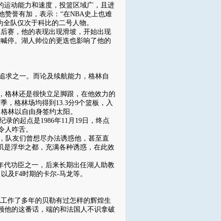
见的运动能力和速度，投篮区域广，且进
赞誉有加，表示：“在NBA史上也难
为全队仅次于科比的二号人物。
的季后赛，他的表现出现滑坡，开始出现
盟喊停。湖人帅位的更迭也影响了他的
追求之一。而论及续航能力，格林自
集，格林还是很快立足脚跟，在他效力的
季，格林场均得到13.3分9个篮板，入
3年，格林以自由身签约太阳。
的起点是1986年11月19日，终点
力令人咋舌。
，队友们曾想尽办法诱惑他，甚至直
矶是浮华之都，充满各种诱惑，在此效
年代功臣之一，后来长期出任湖人助教
以及F4时期的卡尔-马龙等。
他工作了多年的贝勒有过怎样的辉煌生
回顾他的这番话，端的和法国人不识拿破