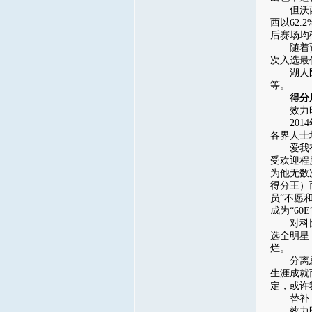
但沃西更
西以62.
后赛场均
随着贾巴
次入选最
湖人队史
等。
得分后卫：
效力时数据
2014
各界人士
爱我有多
受欢迎程
为他无数
得分王）
员“不愿
成为“60
对科比的
选全明星
烂。
分离总是
生涯成就
定，或许
替补：杰里
效力时数据