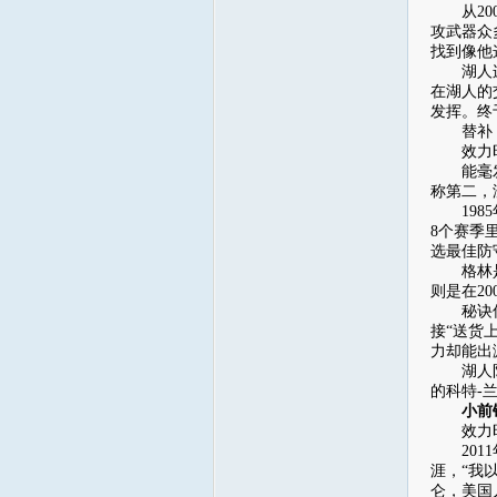
从200
攻武器众
找到像他
湖人连拿
在湖人的
发挥。终
替补：A.
效力时数据
能毫发无
称第二，
1985
8个赛季
选最佳防守
格林是N
则是在2
秘诀何在
接“送货
力却能出
湖人队史
的科特-
小前锋：埃
效力时数据
2011
涯，“我
仑，美国