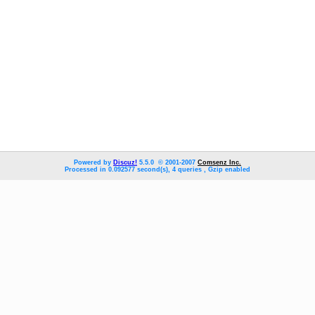
Powered by
Discuz!
5.5.0 © 2001-2007
Comsenz Inc.
Processed in 0.092577 second(s), 4 queries , Gzip enabled