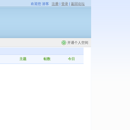
欢迎您 游客
注册
|
登录
|
返回论坛
开通个人空间
主题
帖数
今日