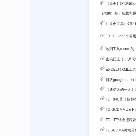
【原创】DT测试log直接转
（求助）基于负载和
〖原创工具〗邻区
EXCEL-233个常
地图工具mcom2
密码已上传，源代码开放!为赚人气!
EXCEL转XML工
新版google eart
【通信人的一天】网优测试
TD:RNC统计指标counter全-精华篇
TD-SCDMA UE
TD-LTE信令流程
TDSCDMA终端分析NAST