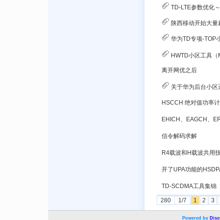
TD-LTE参数优
陕西移动开始大量
华为TD专项-TOP小
HWTD小区工具（M
离开网优之后
关于华为后台小区
HSCCH 绝对值功率
信令解码求解
TD-SCDMA工具集锦
280
1/7
1
2
3
Powered by
Disc