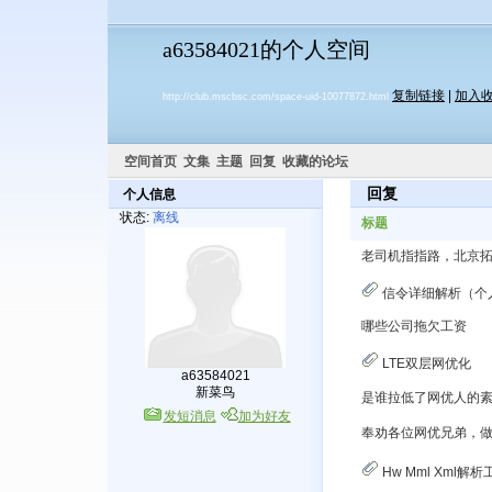
a63584021的个人空间
复制链接
|
加入
http://club.mscbsc.com/space-uid-10077872.html
空间首页
文集
主题
回复
收藏的论坛
回复
个人信息
状态:
离线
标题
老司机指指路，北京
信令详细解析（个
哪些公司拖欠工资
LTE双层网优化
a63584021
新菜鸟
是谁拉低了网优人的
发短消息
加为好友
Hw Mml Xml解析