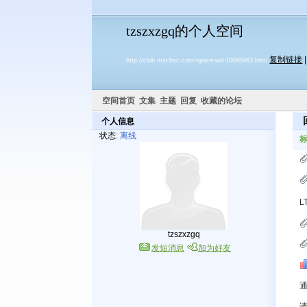
tzszxzgq的个人空间
复制链接
http://club.mscbsc.com/space-uid-10095963.html
空间首页
文集
主题
回复
收藏的论坛
个人信息
状态:
离线
L
tzszxzgq
发短消息
加为好友
请