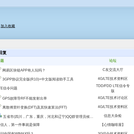
|
加入收藏
回复
标题
论坛
C友交流大厅
网易区块链APP有人玩吗？
4G/LTE技术资料区
3GPP协议完全版(R10)+中文版阅读助手工具
TDD/FDD LTE信令专
TE信令问题
版
4G/LTE技术讨论区
GPS故障导RF不能发射出率
4G/LTE技术资料区
离散傅里叶变换(DFT)及其快速算法(FFT)
信息大杂烩
五省市(四川，广东，重庆，河北和辽宁)QQ群管理员候选人开始投票（有威望奖励）
通信人，第一件事就是保障
【心情咖啡屋】
问中国有WIMAX吗？
3G综合技术资料区