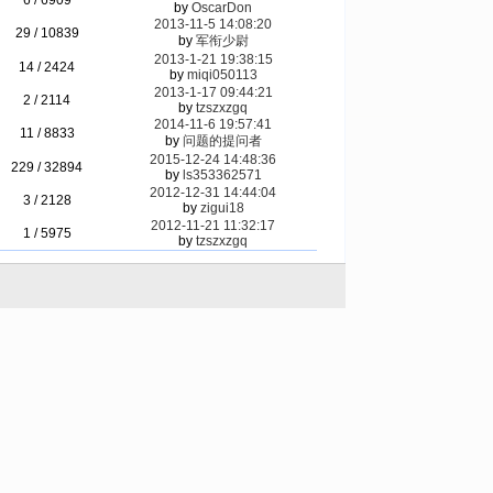
6 / 6909
by
OscarDon
2013-11-5 14:08:20
29 / 10839
by
军衔少尉
2013-1-21 19:38:15
14 / 2424
by
miqi050113
2013-1-17 09:44:21
2 / 2114
by
tzszxzgq
2014-11-6 19:57:41
11 / 8833
by
问题的提问者
2015-12-24 14:48:36
229 / 32894
by
ls353362571
2012-12-31 14:44:04
3 / 2128
by
zigui18
2012-11-21 11:32:17
1 / 5975
by
tzszxzgq