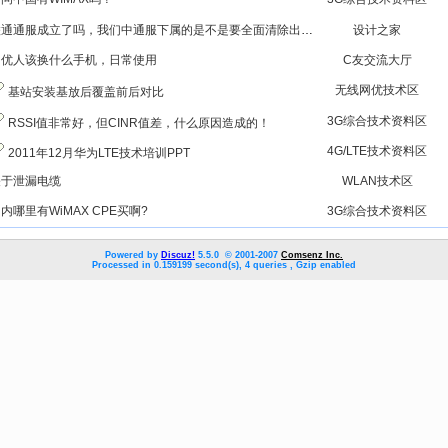
联通通服成立了吗，我们中通服下属的是不是要全面清除出联通了
设计之家
网优人该换什么手机，日常使用
C友交流大厅
无线网优技术区
基站安装基放后覆盖前后对比
3G综合技术资料区
RSSI值非常好，但CINR值差，什么原因造成的！
4G/LTE技术资料区
2011年12月华为LTE技术培训PPT
关于泄漏电缆
WLAN技术区
内哪里有WiMAX CPE买啊?
3G综合技术资料区
Powered by
Discuz!
5.5.0 © 2001-2007
Comsenz Inc.
Processed in 0.159199 second(s), 4 queries , Gzip enabled