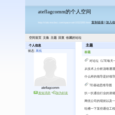
ateflagcomm的个人空间
复制链接
|
加入
http://club.mscbsc.com/space-uid-10113263.html
空间首页
文集
主题
回复
收藏的论坛
主题
个人信息
状态:
离线
标题
对论坛《LTE每天
从技术上分析汤唯遭
什么样的领导是好领
TD基础思维导图
ateflagcomm
发短消息
加为好友
扒一扒通信行业的潜