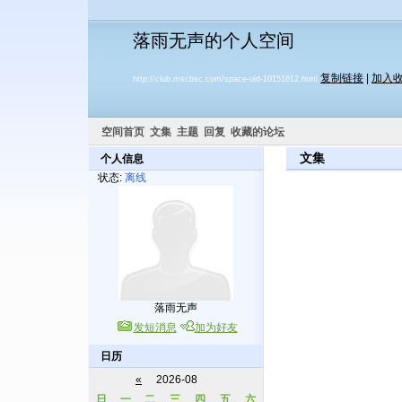
落雨无声的个人空间
复制链接
|
加入
http://club.mscbsc.com/space-uid-10151612.html
空间首页
文集
主题
回复
收藏的论坛
文集
个人信息
状态:
离线
落雨无声
发短消息
加为好友
日历
«
2026-08
日
一
二
三
四
五
六