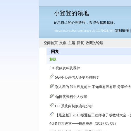
小登登的领地
记录自己的心理路程，希望会越来越好。
复制链接
http://club.mscbsc.com/space-uid-10179028.html
空间首页
文集
主题
回复
收藏的论坛
回复
标题
LTE视频资料及课件
5G时代-通信人还要坚持吗？
别人发的 我自己是前台 不知道有没有用 分享给
4g网优资料个人收藏
LTE系统内切换流程分析
【最全版】2018版通信工程师电子版教材大全（含所
4G名师大讲堂——最新更新（2017.05.08）