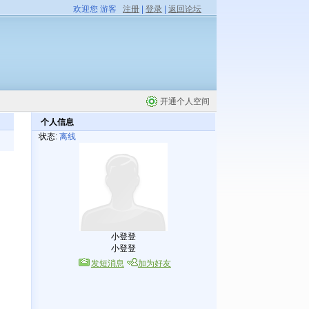
欢迎您 游客
注册
|
登录
|
返回论坛
开通个人空间
个人信息
状态:
离线
小登登
小登登
发短消息
加为好友