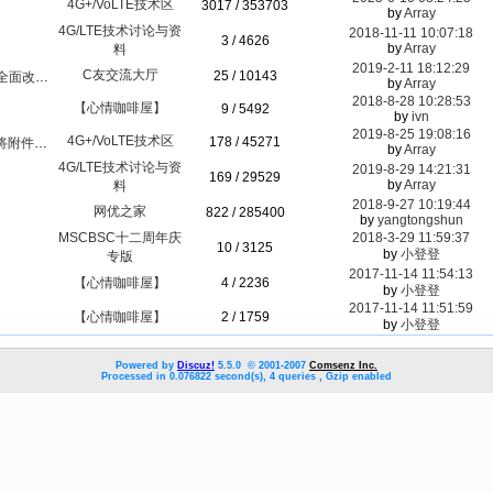
4G+/VoLTE技术区
3017 / 353703
by
Array
4G/LTE技术讨论与资
2018-11-11 10:07:18
3 / 4626
by
Array
料
2019-2-11 18:12:29
C友交流大厅
25 / 10143
代（投票）
by
Array
2018-8-28 10:28:53
【心情咖啡屋】
9 / 5492
by
ivn
2019-8-25 19:08:16
4G+/VoLTE技术区
178 / 45271
无问题!）
by
Array
4G/LTE技术讨论与资
2019-8-29 14:21:31
169 / 29529
by
Array
料
2018-9-27 10:19:44
网优之家
822 / 285400
by
yangtongshun
MSCBSC十二周年庆
2018-3-29 11:59:37
10 / 3125
by
小登登
专版
2017-11-14 11:54:13
【心情咖啡屋】
4 / 2236
by
小登登
2017-11-14 11:51:59
【心情咖啡屋】
2 / 1759
by
小登登
Powered by
Discuz!
5.5.0 © 2001-2007
Comsenz Inc.
Processed in 0.076822 second(s), 4 queries , Gzip enabled