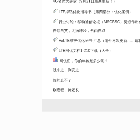
4G名师大讲堂（9月21日最新更新！）
LTE掉话优化指导书（第四部分：优化案例）
行业讨论：移动通信论坛（MSCBSC）势必作出全面改革来适应新的互联网时
自怨自艾，无病呻吟，咎由自取
VoLTE维护优化丛书-汇总（附件再次更新……请将附件下载完全,我测试
LTE网优文档1-210下载（大全）
网优们，你的年龄是多少呢？
既来之，则安之
假的真不了
刚启程，路还长