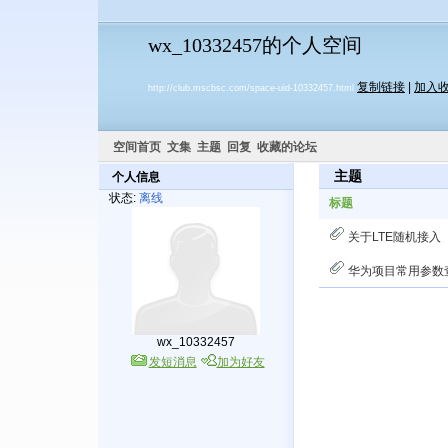
wx_10332457的个人空间
复制链接
|
加入
http://club.mscbsc.com/space-uid-10332457.html
空间首页
文集
主题
回复
收藏的论坛
主题
个人信息
状态:
离线
标题
关于LTE随机接入
华为项目常用参数
wx_10332457
发短消息
加为好友