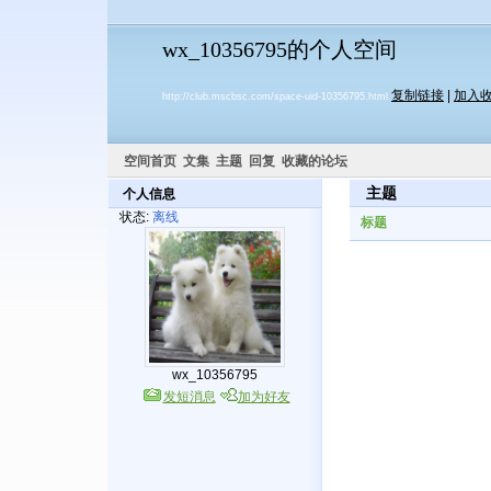
wx_10356795的个人空间
复制链接
|
加入
http://club.mscbsc.com/space-uid-10356795.html
空间首页
文集
主题
回复
收藏的论坛
主题
个人信息
状态:
离线
标题
wx_10356795
发短消息
加为好友