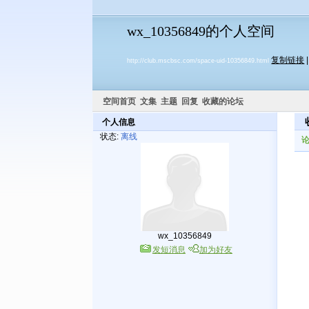
wx_10356849的个人空间
复制链接
http://club.mscbsc.com/space-uid-10356849.html
空间首页
文集
主题
回复
收藏的论坛
个人信息
状态:
离线
wx_10356849
发短消息
加为好友