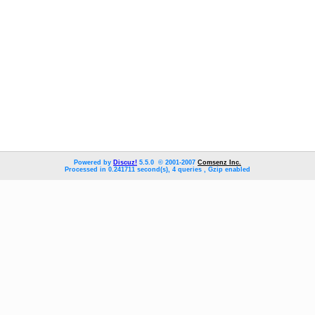
Powered by
Discuz!
5.5.0 © 2001-2007
Comsenz Inc.
Processed in 0.241711 second(s), 4 queries , Gzip enabled