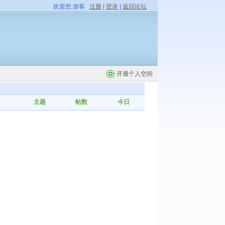
欢迎您 游客
注册
|
登录
|
返回论坛
开通个人空间
主题
帖数
今日