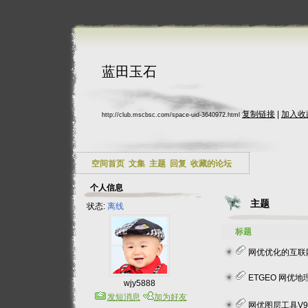
蓝田玉石
复制链接
|
加入收
http://club.mscbsc.com/space-uid-3640972.html
空间首页
文集
主题
回复
收藏的论坛
个人信息
主题
状态:
离线
标题
网优优化的互联网化转
ETGEO 网优地理
wjy5888
发短消息
加为好友
网优图层工具V9