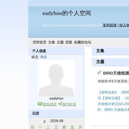
eadyhoo的个人空间
复制链接
|
加入
http://club.mscbsc.com/space-uid-10060142.html
空间首页
文集
主题
回复
收藏的论坛
文集
个人信息
状态:
离线
主题
BIRD天馈线
传输技术&天馈系统
【资料名称】：BI
司【资料日期】：20
eadyhoo
天馈线分析仪SA-2
发短消息
加为好友
护。BIRD 天馈线分析仪
日历
«
2026-08
日
一
二
三
四
五
六