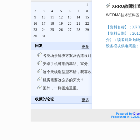
1
XRRU故障排查
2
3
4
5
6
7
8
WCDMA技术资料区
9
10
11
12
13
14
15
16
17
18
19
20
21
22
【资料名称】：XR
23
24
25
26
27
28
29
【资料日期】：20
30
31
介】：读者对象 I修改记录
回复
设备模块供电问题； .
更多
各类场景解决方案及合路设计
安卓手机可用的基站、室分、WLAN多功能测试软件
这个天线造型型不错，我喜欢
机房需要这么多的灭火？
国外，一样困难重重。
收藏的论坛
更多
Powered by
Disc
Processed in 0.2727