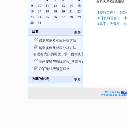
2
3
4
5
6
7
8
资料大杂烩(免威望)
9
10
11
12
13
14
15
16
17
18
19
20
21
22
【资料名称】：MCNE
23
24
25
26
27
28
29
16【资料语言】：
30
31
（单工）收音机、电视机
回复
更多
路测实例及相应分析方法
路测实例及相应分析方法
有没有大庆的网优，求一份大庆市移动的工参，做测试用，基
基站传输与故障定位_李青春201306
CQT测试应该怎样做
收藏的论坛
更多
Powered by
Disc
Processed in 0.2247