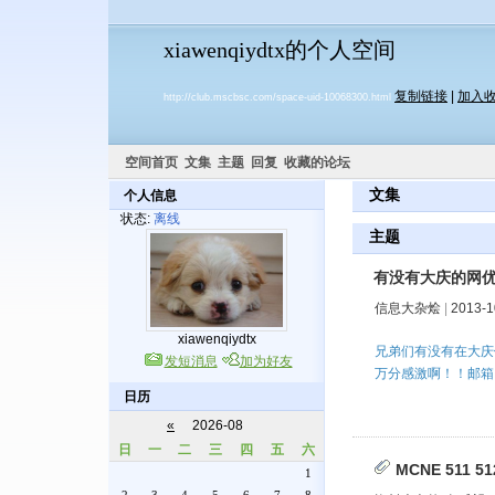
xiawenqiydtx的个人空间
复制链接
|
加入
http://club.mscbsc.com/space-uid-10068300.html
空间首页
文集
主题
回复
收藏的论坛
文集
个人信息
状态:
离线
主题
有没有大庆的网
信息大杂烩
|
2013-1
xiawenqiydtx
兄弟们有没有在大庆
发短消息
加为好友
万分感激啊！！邮箱：xi
日历
«
2026-08
日
一
二
三
四
五
六
MCNE 511 5
1