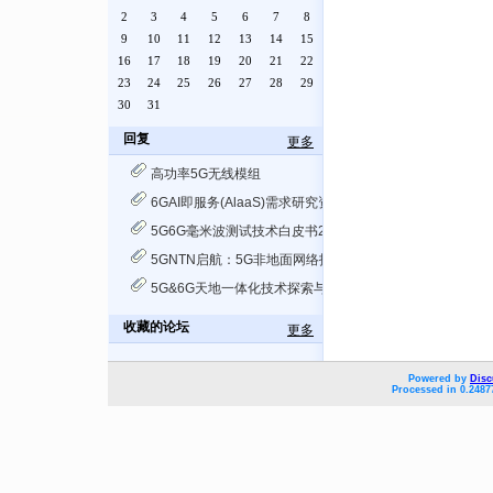
2
3
4
5
6
7
8
9
10
11
12
13
14
15
16
17
18
19
20
21
22
23
24
25
26
27
28
29
30
31
回复
更多
高功率5G无线模组
6GAI即服务(AlaaS)需求研究资料分享
5G6G毫米波测试技术白皮书20220321资料分享
5GNTN启航：5G非地面网络技术概论2023资料分享
5G&6G天地一体化技术探索与实践资料分享
收藏的论坛
更多
Powered by
Disc
Processed in 0.2487