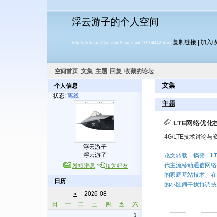
浮云游子的个人空间
复制链接
|
加入
http://club.mscbsc.com/space-uid-10164942.html
空间首页
文集
主题
回复
收藏的论坛
文集
个人信息
状态:
离线
主题
LTE网络优化
4G/LTE技术讨论与
浮云游子
浮云游子
论文转载：摘要：LTE
代主流移动通信网络
发短消息
加为好友
的家庭基站技术、在
日历
的小区间干扰协调技术
«
2026-08
日
一
二
三
四
五
六
1