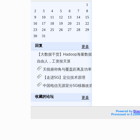
1
2
3
4
5
6
7
8
9
10
11
12
13
14
15
16
17
18
19
20
21
22
23
24
25
26
27
28
29
30
31
回复
更多
【大数据干货】Hadoop海量数据处理：技术详解与项目实战
自由人，工资按天算
天线俯仰角与覆盖距离及功率计算
【走进5G】定位技术原理
中国电信无源室分5G移频改造方案
收藏的论坛
更多
Powered by
Disc
Processed in 0.2309