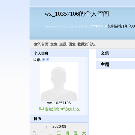
wx_10357106的个人空间
复制链接
|
加入
http://club.mscbsc.com/space-uid-10357106.html
空间首页
文集
主题
回复
收藏的论坛
文集
个人信息
状态:
离线
主题
wx_10357106
发短消息
加为好友
日历
«
2026-08
日
一
二
三
四
五
六