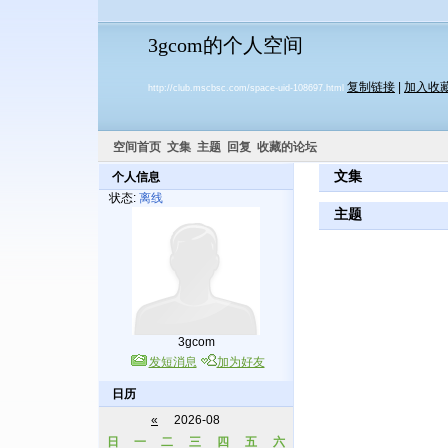
3gcom的个人空间
复制链接
|
加入收
http://club.mscbsc.com/space-uid-108697.html
空间首页
文集
主题
回复
收藏的论坛
文集
个人信息
状态:
离线
主题
3gcom
发短消息
加为好友
日历
«
2026-08
日
一
二
三
四
五
六