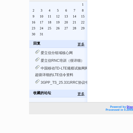
1
2
3
4
5
6
7
8
9
10
11
12
13
14
15
16
17
18
19
20
21
22
23
24
25
26
27
28
29
30
31
回复
更多
爱立信分组域核心网
爱立信RNC培训（很详细）
中国移动TD-LTE规模试验网网络优化指导手册.doc
超级详细的LTE信令资料
3GPP_TS_25.331RRC协议中文版
收藏的论坛
更多
Powered by
Disc
Processed in 0.2095