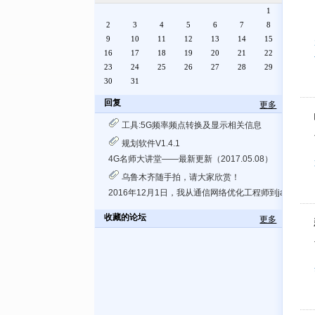
1
2
3
4
5
6
7
8
9
10
11
12
13
14
15
16
17
18
19
20
21
22
23
24
25
26
27
28
29
30
31
回复
更多
工具:5G频率频点转换及显示相关信息
规划软件V1.4.1
4G名师大讲堂——最新更新（2017.05.08）
乌鲁木齐随手拍，请大家欣赏！
2016年12月1日，我从通信网络优化工程师到java
收藏的论坛
更多