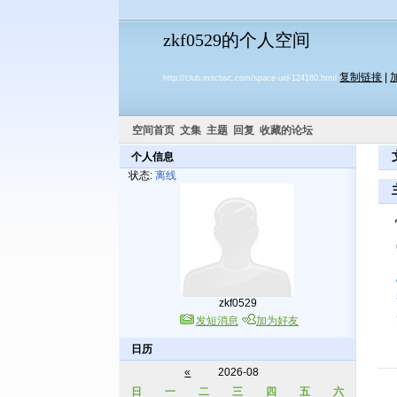
zkf0529的个人空间
复制链接
|
http://club.mscbsc.com/space-uid-124180.html
空间首页
文集
主题
回复
收藏的论坛
个人信息
状态:
离线
zkf0529
发短消息
加为好友
日历
«
2026-08
日
一
二
三
四
五
六