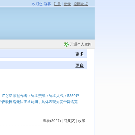
欢迎您 游客
注册
|
登录
|
返回论坛
开通个人空间
更多
更多
来源：IT之家 原创作者：弥尘责编：弥尘人气：5350评
通用户反映网络无法正常访问，具体表现为宽带网络完
查看(3027) |
回复(2)
|
收藏