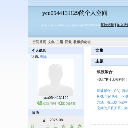
ycu0544131129的个人空间
复制链接
|
加入收
http://club.mscbsc.com/space-uid-3623350.html
空间首页
文集
主题
回复
收藏的论坛
文集
个人信息
状态:
离线
主题
载波聚合
4G/LTE技术资料区
|
载波聚合（CA）配
RRU下的两个小区
ycu0544131129
方法：在无线小区中
发短消息
加为好友
之间的关联关系。如下
日历
«
2026-08
日
一
二
三
四
五
六