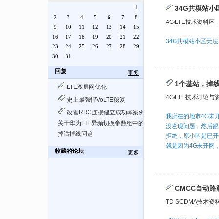
1
34G共模站小
2
3
4
5
6
7
8
4G/LTE技术资料区
|
9
10
11
12
13
14
15
16
17
18
19
20
21
22
34G共模站小区无法
23
24
25
26
27
28
29
30
31
回复
更多
1个基站，掉
LTE双层网优化
4G/LTE技术讨论与
史上最强悍VoLTE秘笈
改善RRC连接建立成功率案例
我所在的地市4G未
关于华为LTE异频切换参数组中的参数
没发现问题，然后跟
掉话掉线问题
拒绝，原小区是已开
就是因为4G未开网，
收藏的论坛
更多
CMCC自动路
TD-SCDMA技术资