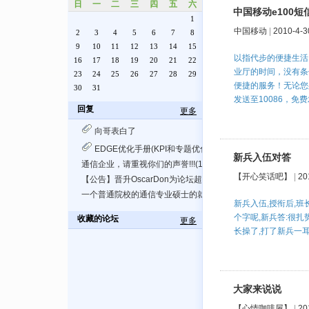
日
一
二
三
四
五
六
中国移动e100短
1
中国移动
|
2010-4-3
2
3
4
5
6
7
8
9
10
11
12
13
14
15
以指代步的便捷生活
16
17
18
19
20
21
22
业厅的时间，没有条
23
24
25
26
27
28
29
便捷的服务！无论您身
30
31
发送至10086，免
回复
更多
向哥表白了
EDGE优化手册(KPI和专题优化部分)
新兵入伍对答
通信企业，请重视你们的声誉!!!(11.9更新)
【开心笑话吧】
|
20
【公告】晋升OscarDon为论坛超级版主
一个普通院校的通信专业硕士的就业尴尬
新兵入伍,授衔后,班
个字呢,新兵答:很扎
收藏的论坛
更多
长操了,打了新兵一耳
大家来说说
【心情咖啡屋】
|
20