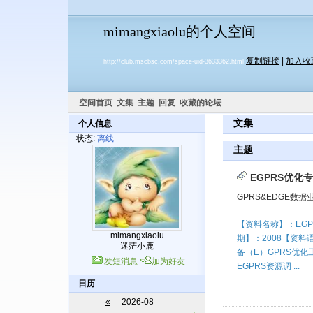
mimangxiaolu的个人空间
复制链接
|
加入收
http://club.mscbsc.com/space-uid-3633362.html
空间首页
文集
主题
回复
收藏的论坛
文集
个人信息
状态:
离线
主题
EGPRS优化
GPRS&EDGE数据
【资料名称】：EG
mimangxiaolu
期】：2008【资
迷茫小鹿
备（E）GPRS优化
发短消息
加为好友
EGPRS资源调 ...
日历
«
2026-08