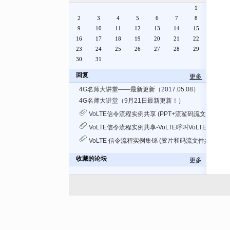
1
2
3
4
5
6
7
8
9
10
11
12
13
14
15
16
17
18
19
20
21
22
23
24
25
26
27
28
29
30
31
回复
更多
4G名师大讲堂——最新更新（2017.05.08）
4G名师大讲堂（9月21日最新更新！）
VoLTE信令流程实例共享 (PPT+流鲨码流文件)
VoLTE信令流程实例共享-VoLTE呼叫VoLTE(流鲨码
VoLTE 信令流程实例集锦 (胶片和码流文件共享，以
收藏的论坛
更多