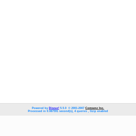
流文件)
及VOLTE自学神器：流鲨)
Powered by
Discuz!
5.5.0 © 2001-2007
Comsenz Inc.
Processed in 0.087591 second(s), 4 queries , Gzip enabled