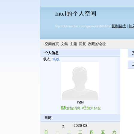
Intel的个人空间
复制链接
|
加
http://club.mscbsc.com/space-uid-1600.html
空间首页
文集
主题
回复
收藏的论坛
个人信息
状态:
离线
Intel
发短消息
加为好友
日历
«
2026-08
日
一
二
三
四
五
六