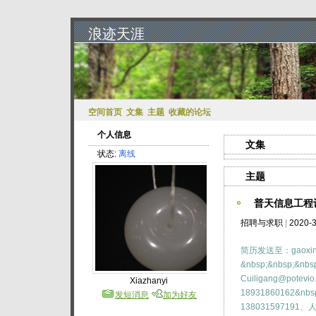
浪迹天涯
空间首页
文集
主题
收藏的论坛
个人信息
文集
状态:
离线
主题
普天信息工程
招聘与求职
|
2020-3
简历发送至：gaoxingq
&nbsp;&nbsp;&nbs
Cuiligang@pot
Xiazhanyi
18931860162&nbsp
发短消息
加为好友
1380315971