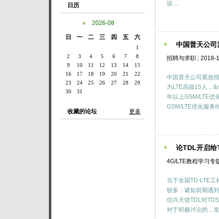
设 ...
日历
«
2026-08
日
一
二
三
四
五
六
中国普天公司
1
2
3
4
5
6
7
8
招聘与求职
|
2018-1
9
10
11
12
13
14
15
16
17
18
19
20
21
22
中国普天公司紧急招
23
24
25
26
27
28
29
为LTE高级15人，
30
31
年以上GSM/LTE
GSM/LTE优化服
收藏的论坛
更多
论TDL开启给
4G/LTE教程学习专
当下全国TD-LT
较多，诸如前期遇到
但共天馈TDL对T
对于积极讨论的，发放