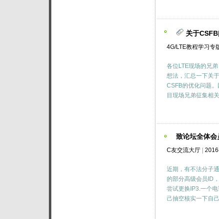
关于CSF
4G/LTE教程学习专
各位LTE现场的兄
想法，汇总一下关于
CSFB的优化问题
目现场兄弟征集相关
致论坛全体会
C友交流大厅
|
2016
近期，有不法分子通
的部分高级会员ID
尝试更换IP3.一个
己抽空核实一下自己的