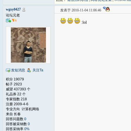
wgxy0427
发表于 2010-11-04 11:06:46
论坛元老
:lol
发短消息
关注Ta
积分 19079
帖子 2923
威望 437393 个
礼品券 22 个
专家指数 218
注册 2009-4-6
专业方向 计算机网络
来自 长春
回答问题数
0
回答被采纳数
0
回答采纳率
0%