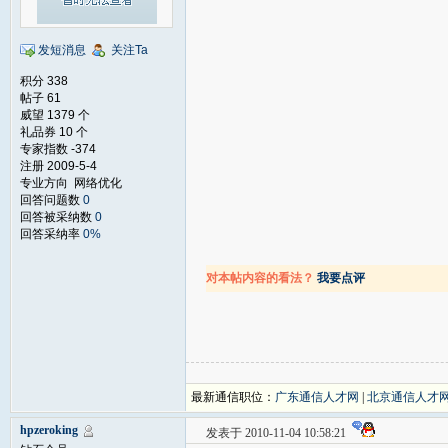
发短消息
关注Ta
积分 338
帖子 61
威望 1379 个
礼品券 10 个
专家指数 -374
注册 2009-5-4
专业方向 网络优化
回答问题数
0
回答被采纳数
0
回答采纳率
0%
对本帖内容的看法？
我要点评
最新通信职位：
广东通信人才网
|
北京通信人才
hpzeroking
发表于 2010-11-04 10:58:21