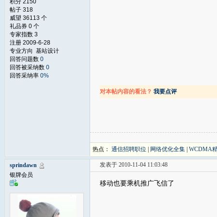
积分 2150
帖子 318
威望 36113 个
礼品券 0 个
专家指数 3
注册 2009-6-28
专业方向 基站设计
回答问题数
0
回答被采纳数
0
回答采纳率
0%
对本帖内容的看法？
我要点评
热点：
通信招聘职位
|
网络优化全集
|
WCDMA
发表于 2010-11-04 11:03:48
sprindawn
银牌会员
移动也要乘机推广飞信了