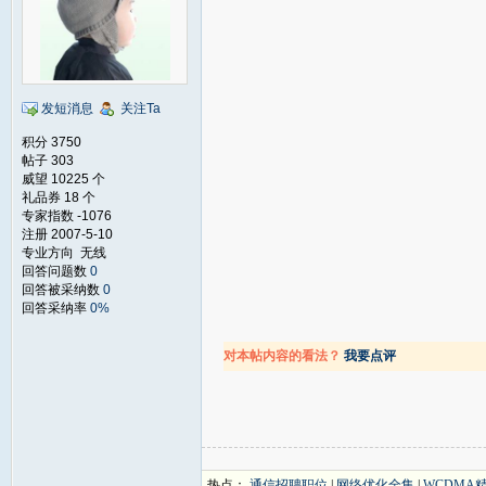
发短消息
关注Ta
积分 3750
帖子 303
威望 10225 个
礼品券 18 个
专家指数 -1076
注册 2007-5-10
专业方向 无线
回答问题数
0
回答被采纳数
0
回答采纳率
0%
对本帖内容的看法？
我要点评
热点：
通信招聘职位
|
网络优化全集
|
WCDMA