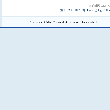
当前时区 GMT+8, 
渝ICP备11001752号
Copyright @ 2006
Processed in 0.615874 second(s), 40 queries , Gzip enabled