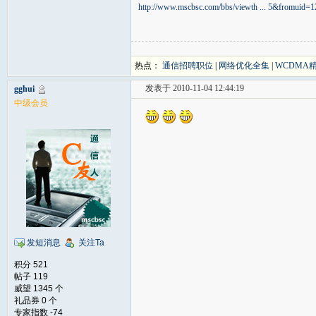
http://www.mscbsc.com/bbs/viewth ... 5&fromuid=
热点：
通信招聘职位
|
网络优化全集
|
WCDMA
发表于 2010-11-04 12:44:19
gghui
中级会员
发短消息
关注Ta
积分 521
帖子 119
威望 1345 个
礼品券 0 个
专家指数 -74