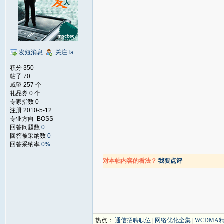
发短消息
关注Ta
积分 350
帖子 70
威望 257 个
礼品券 0 个
专家指数 0
注册 2010-5-12
专业方向 BOSS
回答问题数
0
回答被采纳数
0
回答采纳率
0%
对本帖内容的看法？
我要点评
热点：
通信招聘职位
|
网络优化全集
|
WCDMA