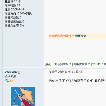
礼品券 20 个
专家指数 33
注册 2008-9-19
专业方向 CDMA网优
回答问题数
0
回答被采纳数
0
回答采纳率
0%
对本帖内容的看法？
我要点评
热点：
通信招聘职位
|
网络优化全集
|
WCDMA
发表于 2010-11-04 11:45:43
wfwuxian
论坛元老
电信出手了 QQ 360都费了你们 看你还