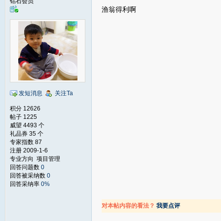
钻石会员
渔翁得利啊
发短消息
关注Ta
积分 12626
帖子 1225
威望 4493 个
礼品券 35 个
专家指数 87
注册 2009-1-6
专业方向 项目管理
回答问题数
0
回答被采纳数
0
回答采纳率
0%
对本帖内容的看法？
我要点评