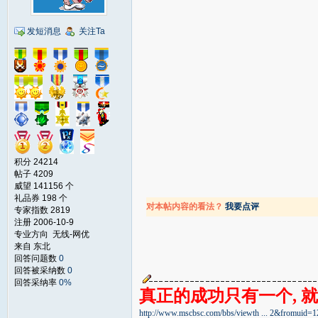
发短消息
关注Ta
积分 24214
帖子 4209
威望 141156 个
礼品券 198 个
对本帖内容的看法？
我要点评
专家指数 2819
注册 2006-10-9
专业方向 无线-网优
来自 东北
回答问题数
0
回答被采纳数
0
回答采纳率
0%
真正的成功只有一个, 就
http://www.mscbsc.com/bbs/viewth ... 2&fromuid=