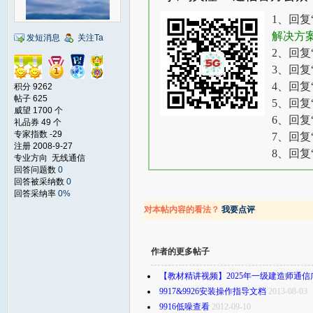
1、回复
解决方
发短消息
关注Ta
2、回复
3、回复
4、回复
积分 9262
帖子 625
5、回复
威望 1700 个
6、回复
礼品券 49 个
专家指数 -29
7、回复
注册 2008-9-27
8、回复
专业方向 无线通信
回答问题数
0
回答被采纳数
0
回答采纳率
0%
对本帖内容的看法？
我要点评
作者的更多帖子
【教材精讲视频】2025年一级建造师通信
9917&9926安装操作指导文档
2013-08-03
9916低噪查看
2012-09-10