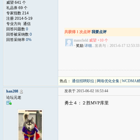
威望 641 个
礼品券 69 个
专家指数 214
注册 2014-5-19
专业方向 通信
回答问题数
0
共获得 1 次点评
我要点评
回答被采纳数
0
回答采纳率
0%
mansfield
威望 +10 个
· 奖励
详细..
发表与：2015-6-17 12:53:33
热点：
通信招聘职位
|
网络优化全集
|
WCDMA
发表于 2015-06-02 16:53:44
han208
论坛元老
勇士４：２胜MVP库里