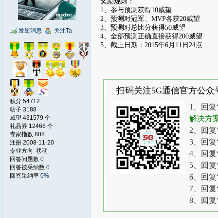
奖励规则：
1、参与预测获得10威望
2、预测对冠军、MVP各获20威望
3、预测对总比分获得50威望
发短消息
关注Ta
4、全部预测正确直接获得200威望
5、截止日期：2015年6月11日24点
扫码关注5G通信官方公众
积分 54712
1、回复
帖子 3188
威望 431579 个
解决方
礼品券 12466 个
2、回复
专家指数 808
3、回复
注册 2008-11-20
专业方向 移动
4、回复
回答问题数
0
5、回复
回答被采纳数
0
回答采纳率
0%
6、回复
7、回复
8、回复