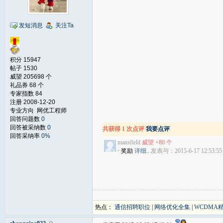
发短消息
关注Ta
积分 15947
帖子 1530
威望 205698 个
礼品券 68 个
专家指数 84
注册 2008-12-20
专业方向 网优工程师
回答问题数
0
回答被采纳数
0
共获得 1 次点评
我要点评
回答采纳率
0%
mansfield
威望 +80 个
· 奖励
详细..
发表与：2015-6-17 12:53:55
热点：
通信招聘职位
|
网络优化全集
|
WCDMA