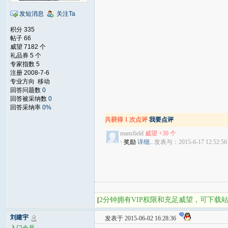
发短消息
关注Ta
积分 335
帖子 66
威望 7182 个
礼品券 5 个
专家指数 5
注册 2008-7-6
专业方向 移动
回答问题数
0
回答被采纳数
0
回答采纳率
0%
共获得 1 次点评
我要点评
mansfield
威望 +30 个
· 奖励
详细..
发表与：2015-6-17 12:52:56
2分钟拥有VIP权限和充足威望，可下载
[
刘建宇
发表于 2015-06-02 16:28:36