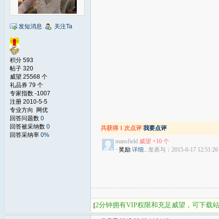
发短消息
关注Ta
积分 593
帖子 320
威望 25568 个
礼品券 79 个
专家指数 -1007
注册 2010-5-5
专业方向 网优
回答问题数
0
回答被采纳数
0
共获得 1 次点评
我要点评
回答采纳率
0%
mansfield
威望 +10 个
· 奖励
详细..
发表与：2015-6-17 12:51:26
2分钟拥有VIP权限和充足威望，可下载
[