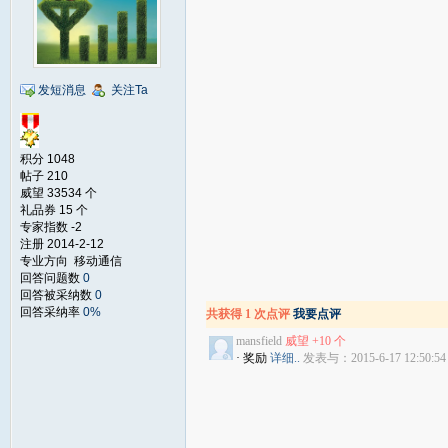
发短消息
关注Ta
积分 1048
帖子 210
威望 33534 个
礼品券 15 个
专家指数 -2
注册 2014-2-12
专业方向 移动通信
回答问题数
0
回答被采纳数
0
回答采纳率
0%
共获得 1 次点评
我要点评
mansfield
威望 +10 个
· 奖励
详细..
发表与：2015-6-17 12:50:54