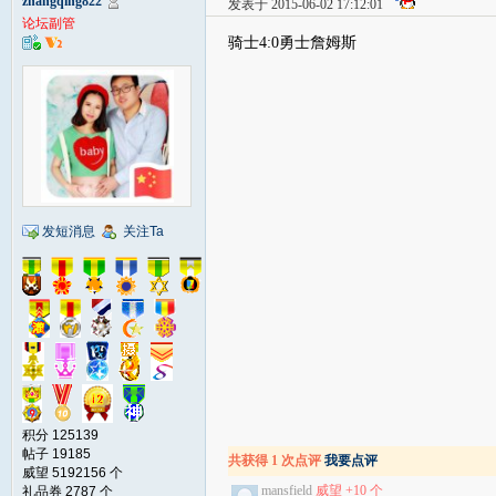
zhangqing822
发表于 2015-06-02 17:12:01
论坛副管
骑士4:0勇士詹姆斯
发短消息
关注Ta
积分 125139
帖子 19185
共获得 1 次点评
我要点评
威望 5192156 个
mansfield
威望 +10 个
礼品券 2787 个