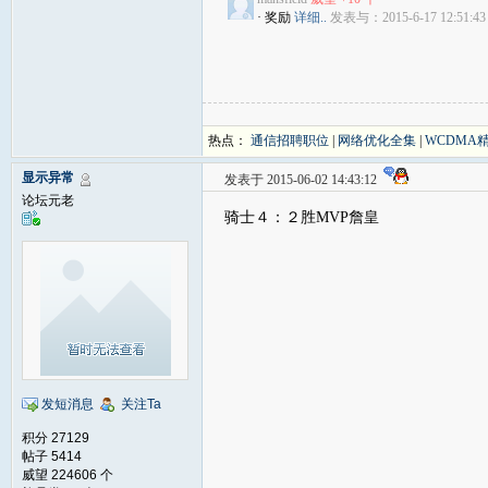
· 奖励
详细..
发表与：2015-6-17 12:51:43
热点：
通信招聘职位
|
网络优化全集
|
WCDMA
显示异常
发表于 2015-06-02 14:43:12
论坛元老
骑士４：２胜MVP詹皇
发短消息
关注Ta
积分 27129
帖子 5414
威望 224606 个