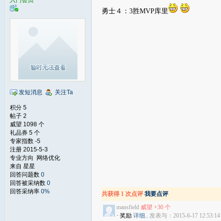
入门会员
勇士４：3胜MVP库里
发短消息
关注Ta
积分 5
帖子 2
威望 1098 个
礼品券 5 个
专家指数 -5
注册 2015-5-3
专业方向 网络优化
来自 星星
回答问题数
0
回答被采纳数
0
回答采纳率
0%
共获得 1 次点评
我要点评
mansfield
威望 +30 个
· 奖励
详细..
发表与：2015-6-17 12:53:14