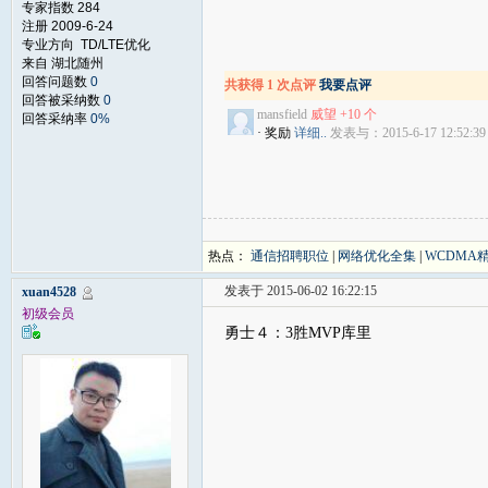
专家指数 284
注册 2009-6-24
专业方向 TD/LTE优化
来自 湖北随州
回答问题数
0
共获得 1 次点评
我要点评
回答被采纳数
0
mansfield
威望 +10 个
回答采纳率
0%
· 奖励
详细..
发表与：2015-6-17 12:52:39
热点：
通信招聘职位
|
网络优化全集
|
WCDMA
发表于 2015-06-02 16:22:15
xuan4528
初级会员
勇士４：3胜MVP库里