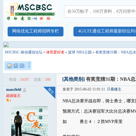
网络优化工程师招聘专栏
4G/LTE通信工程师最新职位列
MSCBSC 移动通信论坛
»
体育爱好者
»
篮球·NBA公园
» 有奖竞猜31期：NBA总
[其他类别]
有奖竞猜31期：NBA
阅读：
24287
回复：
188
发表于 2015-06-02 11:01:11
只看楼主
mansfield
超级版主
NBA总决赛开战在即，骑士勇士，哪支
预测方式：总决赛冠军大比分总决赛MV
如 勇士４：２胜MVP库里