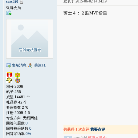
发表于 2015-06-02 14:34:19
sars520
银牌会员
骑士４：２胜MVP詹皇
发短消息
关注Ta
积分 2606
帖子 456
威望 14481 个
礼品券 42 个
专家指数 276
注册 2009-4-6
专业方向 无线网优
回答问题数
0
回答被采纳数
0
共获得 1 次点评
我要点评
回答采纳率
0%
mansfield
威望 +10 个