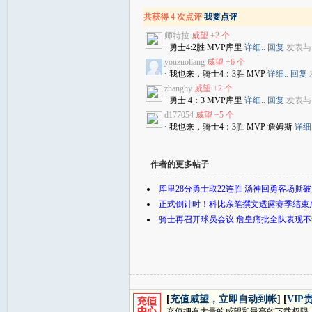
共获得 4 次点评
我要点评
师特拉
威望 +2 个
· 勇士4:2胜 MVP库里
详细..
回复
发表与：20
youzuoliang
威望 +6 个
· 我也来，骑士4：3胜 MVP
详细..
回复
发
zhanghy
威望 +2 个
· 勇士 4：3 MVP库里
详细..
回复
发表与：20
d177054
威望 +5 个
· 我也来，骑士4：3胜 MVP 詹姆斯
详细.
作者的更多帖子
库里28分勇士取22连胜 汤神回勇客场撕
正式倒计时！科比亲笔撰文透露赛季结束
骑士再召开球员会议 詹皇痛批全队表现不
[
充值威望，立即自动到帐
] [
VIP
充值拥有大量的威望和最高的下载权限