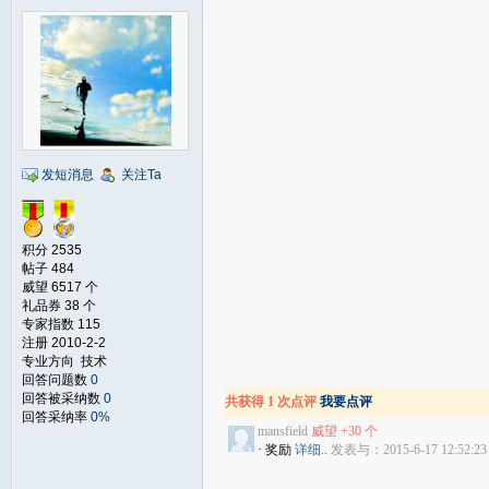
发短消息
关注Ta
积分 2535
帖子 484
威望 6517 个
礼品券 38 个
专家指数 115
注册 2010-2-2
专业方向 技术
回答问题数
0
回答被采纳数
0
共获得 1 次点评
我要点评
回答采纳率
0%
mansfield
威望 +30 个
· 奖励
详细..
发表与：2015-6-17 12:52:23