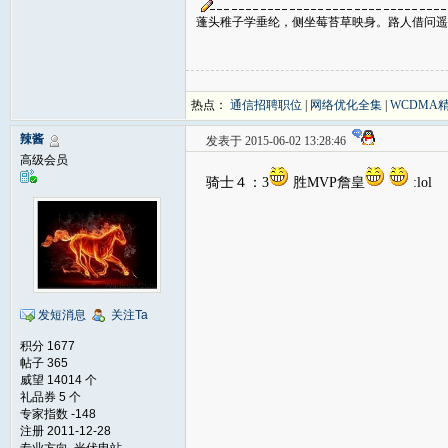
蓬头稚子学垂纶，侧坐莓苔草映身。路人借问遥
热点：
通信招聘职位
|
网络优化全集
|
WCDMA
辣酱
发表于 2015-06-02 13:28:46
高级会员
骑士４：3
胜MVP詹皇
:lol
发短消息
关注Ta
积分 1677
帖子 365
威望 14014 个
礼品券 5 个
专家指数 -148
注册 2011-12-28