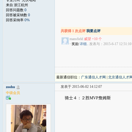
专业方向 光伏电站
来自 浙江杭州
回答问题数
0
回答被采纳数
0
回答采纳率
0%
共获得 1 次点评
我要点评
mansfield
威望 +10 个
· 奖励
详细..
发表与：2015-6-17 12:51:10
最新通信职位：
广东通信人才网
|
北京通信人才
发表于 2015-06-02 14:12:07
zoohu
中级会员
骑士４：２胜MVP詹姆斯