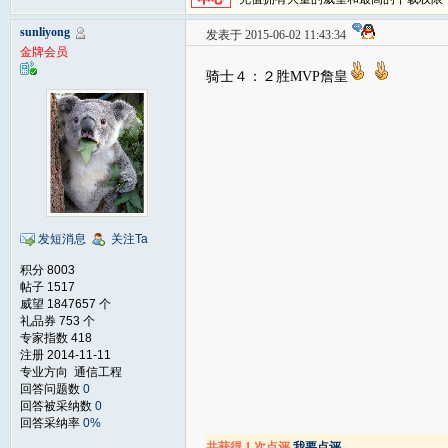
sunliyong
发表于 2015-06-02 11:43:34
金牌会员
骑士４：２胜MVP詹皇
发短消息
关注Ta
积分 8003
帖子 1517
威望 1847657 个
礼品券 753 个
专家指数 418
注册 2014-11-11
专业方向 通信工程
回答问题数
0
回答被采纳数
0
回答采纳率
0%
共获得 1 次点评
我要点评