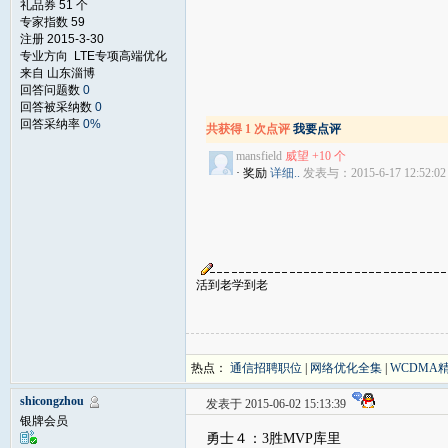
礼品券 51 个
专家指数 59
注册 2015-3-30
专业方向 LTE专项高端优化
来自 山东淄博
回答问题数
0
回答被采纳数
0
回答采纳率
0%
共获得 1 次点评
我要点评
mansfield
威望 +10 个
· 奖励
详细..
发表与：2015-6-17 12:52:02
活到老学到老
热点：
通信招聘职位
|
网络优化全集
|
WCDMA
shicongzhou
发表于 2015-06-02 15:13:39
银牌会员
勇士４：3胜MVP库里