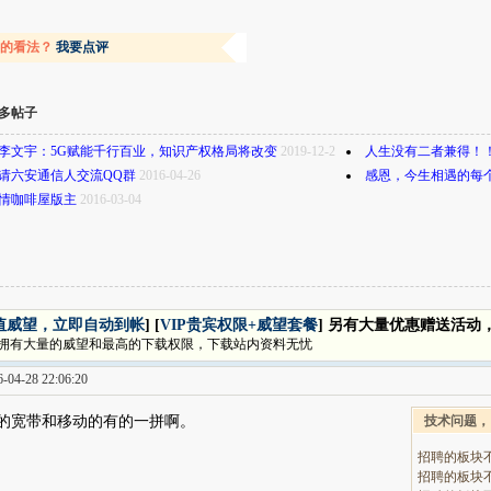
容的看法？
我要点评
多帖子
李文宇：5G赋能千行百业，知识产权格局将改变
2019-12-28
人生没有二者兼得！
请六安通信人交流QQ群
2016-04-26
感恩，今生相遇的每
情咖啡屋版主
2016-03-04
值威望，立即自动到帐
] [
VIP贵宾权限+威望套餐
] 另有大量优惠赠送活动
拥有大量的威望和最高的下载权限，下载站内资料无忧
04-28 22:06:20
的宽带和移动的有的一拼啊。
技术问题，
招聘的板块
招聘的板块