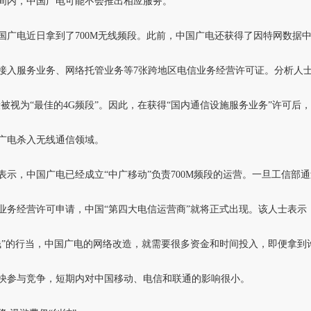
间内，中国广电可能不会推出相应服务。
国广电近日拿到了700M无线频段。此前，中国广电还获得了因特网数据
接入服务业务、网络托管业务等7张跨地区电信业务经营许可证。分析人
频段被视为“最佳的4G频段”。因此，在获得“国内通信设施服务业务”许可后
广电杀入无线通信领域。
表示，中国广电已经成立“中广移动”负责700M频段的运营。一旦工信部
业务经营许可申请，中国“第四大电信运营商”就将正式出现。该人士表示
钱”的行当，中国广电的网络改造，就需要很多资金和时间投入，即便拿到
快参与竞争，短期内对中国移动、电信和联通的影响很小。