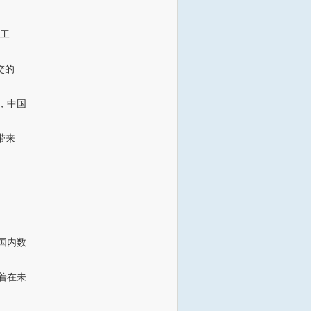
“工
交的
，中国
带来
国内数
着在未