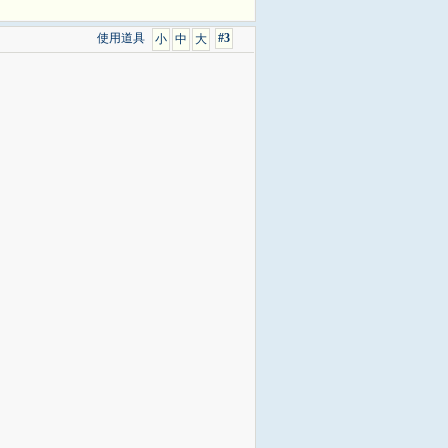
使用道具
#3
小
中
大