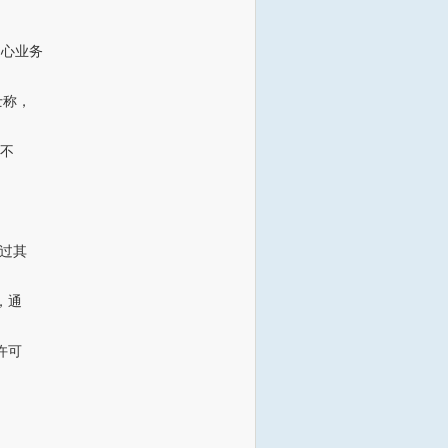
中心业务
士称，
，不
通过其
，通
许可