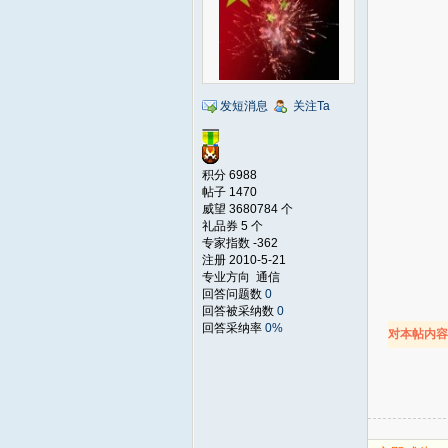
发短消息
关注Ta
积分 6988
帖子 1470
威望 3680784 个
礼品券 5 个
专家指数 -362
注册 2010-5-21
专业方向 通信
回答问题数
0
回答被采纳数
0
回答采纳率
0%
对本帖内