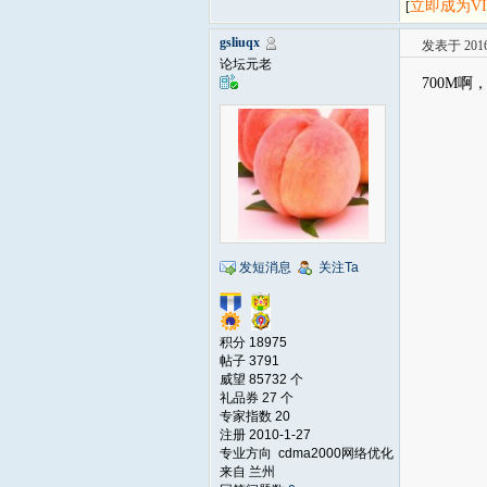
立即成为V
[
gsliuqx
发表于 2016-
论坛元老
700M
发短消息
关注Ta
积分 18975
帖子 3791
威望 85732 个
礼品券 27 个
专家指数 20
注册 2010-1-27
专业方向 cdma2000网络优化
来自 兰州