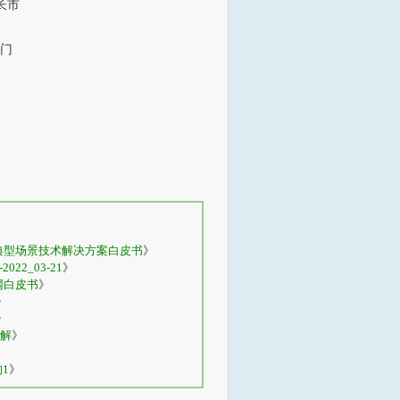
长市
的门
用典型场景技术解决方案白皮书
》
22_03-21
》
网白皮书
》
》
》
解
》
构1
》