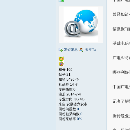
曾经如箭
信微报”
基础电信
发短消息
关注Ta
广电即将
积分 105
哪些利好
帖子 21
威望 5436 个
礼品券 14 个
中国广电
专家指数 0
注册 2014-7-4
专业方向 3G 4G
记者了解
来自 安徽省六安市
回答问题数
0
回答被采纳数
0
据传送业
回答采纳率
0%