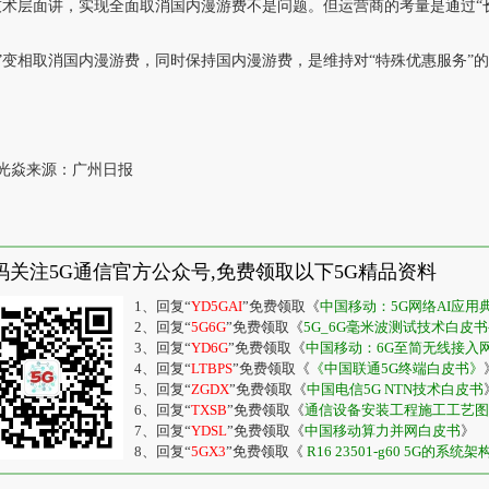
技术层面讲，实现全面取消国内漫游费不是问题。但运营商的考量是通过“
”变相取消国内漫游费，同时保持国内漫游费，是维持对“特殊优惠服务”
光焱来源：广州日报
码关注5G通信官方公众号,免费领取以下5G精品资料
1、回复“
YD5GAI
”免费领取《
中国移动：5G网络AI应
2、回复“
5G6G
”免费领取《
5G_6G毫米波测试技术白皮书-20
3、回复“
YD6G
”免费领取《
中国移动：6G至简无线接入
4、回复“
LTBPS
”免费领取《
《中国联通5G终端白皮书》
5、回复“
ZGDX
”免费领取《
中国电信5G NTN技术白皮书
6、回复“
TXSB
”免费领取《
通信设备安装工程施工工艺图
7、回复“
YDSL
”免费领取《
中国移动算力并网白皮书
》
8、回复“
5GX3
”免费领取《
R16 23501-g60 5G的系统架