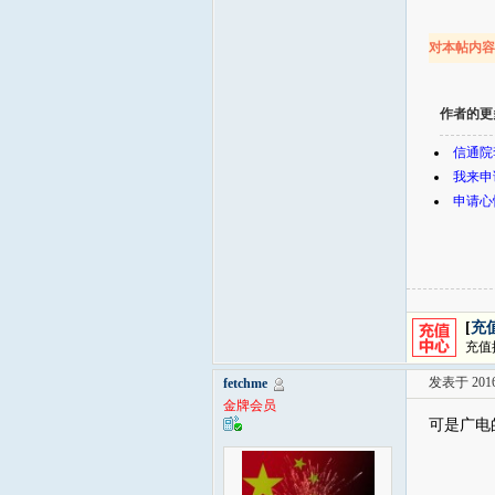
对本帖内
作者的更
信通院
我来申
申请心
[
充
充值
发表于 2016-
fetchme
金牌会员
可是广电