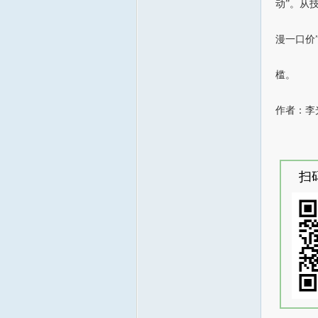
动”。从
漫一口价
槛。
作者：李
扫