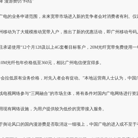
降 漫游费仍“纠结”
广电的业务申请范围，未来宽带市场进入新的竞争者会对消费者有利。仅
州移动为了大规模推动宽带入户，推出了新的优惠活动，即广州移动号码
且承诺使用“12个月128及以上4G套餐目标客户，20M光纤宽带免费使用一
10M光纤包年价格低至360元，相比广州电信便宜得多。
者会拉低原有业务价格，对先入者会有促动。”本地运营商人士认为，中国
线电视网络参与“三网融合”的市场主体，将有条件对国内广电网络进行资
用现有网络设施，为用户提供较为低价的宽带接入服务。
于舆论风口的国内漫游费是否取消这一细项上，中国广电的进入或不至于