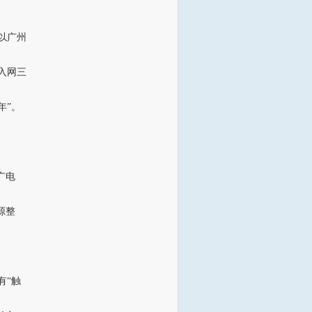
以广州
入网三
年”。
广电
源整
有“触