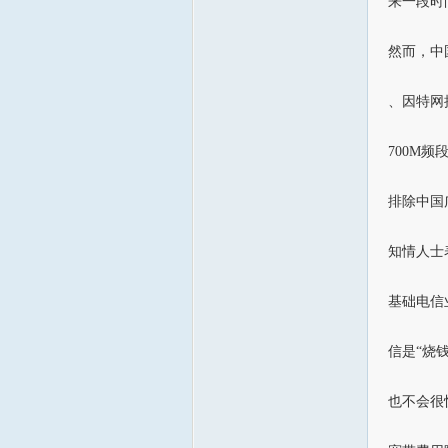
来一段时
然而，中
、因特网
700M
排除中国
知情人士
基础电信
信是“烧
也不会很