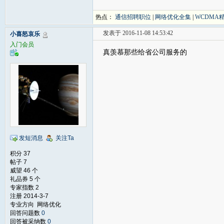
热点：
通信招聘职位
|
网络优化全集
|
WCDMA
发表于 2016-11-08 14:53:42
小喜怒哀乐
入门会员
真羡慕那些给省公司服务的
发短消息
关注Ta
积分 37
帖子 7
威望 46 个
礼品券 5 个
专家指数 2
注册 2014-3-7
专业方向 网络优化
回答问题数
0
回答被采纳数
0