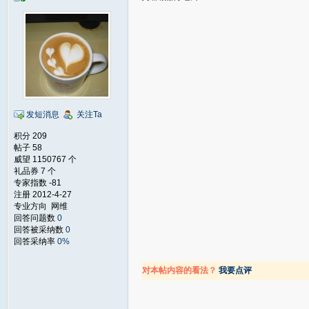
发短消息
关注Ta
积分 209
帖子 58
威望 1150767 个
礼品券 7 个
专家指数 -81
注册 2012-4-27
专业方向 网维
回答问题数
0
回答被采纳数
0
回答采纳率
0%
对本帖内容的看法？
我要点评