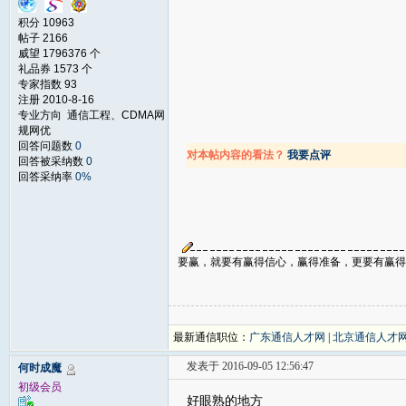
积分 10963
帖子 2166
威望 1796376 个
礼品券 1573 个
专家指数 93
注册 2010-8-16
专业方向 通信工程、CDMA网
规网优
回答问题数
0
对本帖内容的看法？
我要点评
回答被采纳数
0
回答采纳率
0%
要赢，就要有赢得信心，赢得准备，更要有赢得气
最新通信职位：
广东通信人才网
|
北京通信人才
发表于 2016-09-05 12:56:47
何时成魔
初级会员
好眼熟的地方