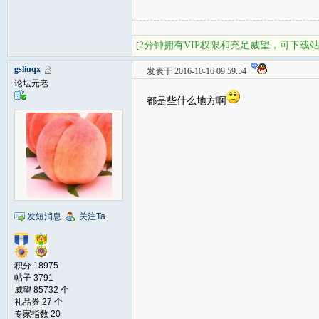
2分钟拥有VIP权限和充足威望，可下载
[
gsliuqx
发表于 2016-10-16 09:59:54
论坛元老
都是些什么地方啊
发短消息
关注Ta
积分 18975
帖子 3791
威望 85732 个
礼品券 27 个
专家指数 20