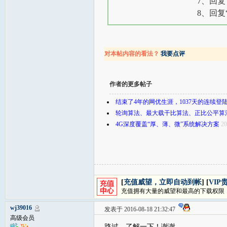
7、回复
8、回复
对本帖内容的看法？
我要点评
作者的更多帖子
结束了4年的网优生涯，1037天的连续登
轮询算法、最大载干比算法、正比公平算
4G深度覆盖“厚、薄、微”系统解决方案
20
[
充值威望，立即自动到帐
] [
VIP
充值拥有大量的威望和最高的下载权限
wj39016
发表于 2016-08-18 21:32:47
高级会员
路过，了解一下！谢谢