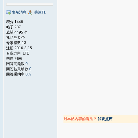
发短消息
关注Ta
积分 1448
帖子 287
威望 4495 个
礼品券 0 个
专家指数 13
注册 2016-3-15
专业方向 LTE
来自 河南
回答问题数
0
回答被采纳数
0
回答采纳率
0%
对本帖内容的看法？
我要点评