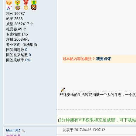
积分 19687
帖子 2688
威望 2862417 个
礼品券 45 个
专家指数 145
注册 2008-6-5
专业方向 血洗烟酒
回答问题数
0
回答被采纳数
0
对本帖内容的看法？
我要点评
回答采纳率
0%
舒适安逸的生活容易消磨一个人的斗志，一个贪
2分钟拥有VIP权限和充足威望，可下载
[
发表于 2017-04-16 13:07:12
bbnn502