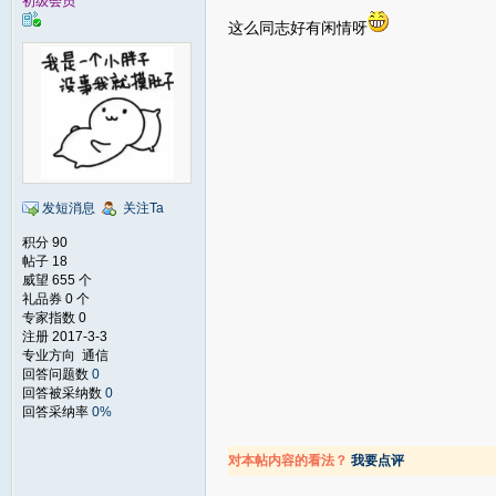
初级会员
这么同志好有闲情呀
发短消息
关注Ta
积分 90
帖子 18
威望 655 个
礼品券 0 个
专家指数 0
注册 2017-3-3
专业方向 通信
回答问题数
0
回答被采纳数
0
回答采纳率
0%
对本帖内容的看法？
我要点评