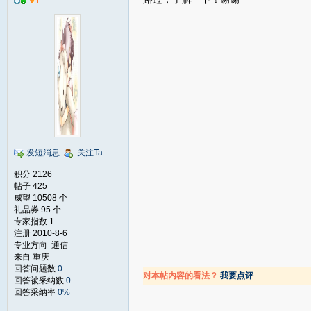
发短消息
关注Ta
积分 2126
帖子 425
威望 10508 个
礼品券 95 个
专家指数 1
注册 2010-8-6
专业方向 通信
来自 重庆
回答问题数
0
对本帖内容的看法？
我要点评
回答被采纳数
0
回答采纳率
0%