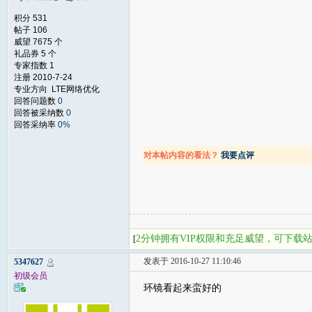
积分 531
帖子 106
威望 7675 个
礼品券 5 个
专家指数 1
注册 2010-7-24
专业方向 LTE网络优化
回答问题数
0
回答被采纳数
0
回答采纳率
0%
对本帖内容的看法？
我要点评
2分钟拥有VIP权限和充足威望，可下载
[
发表于 2016-10-27 11:10:46
5347627
初级会员
环镜看起来蛮好的