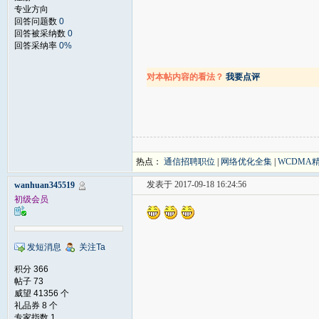
专业方向
回答问题数
0
回答被采纳数
0
回答采纳率
0%
对本帖内容的看法？
我要点评
热点：
通信招聘职位
|
网络优化全集
|
WCDMA
发表于 2017-09-18 16:24:56
wanhuan345519
初级会员
发短消息
关注Ta
积分 366
帖子 73
威望 41356 个
礼品券 8 个
专家指数 1