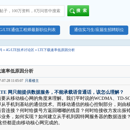
搜索
4G/LTE通信工程师最新职位列表
通信实习生/应届生招聘职位
料
»
4G/LTE技术讨论区
» LTE下载速率低原因分析
载速率低原因分析
07-28 11:05:07
只看楼主
 LTE 网只能提供数据服务，不能承载语音通话，该怎么理解？
题要从移动核心网的角度来理解。我们平时说的
WCDMA、TD-
即从手机到基站的通信技术。而移动通信的核心控制部分，则由
语音连接？何时给拨号方返回嘟嘟的线音？何时给接收方发出振
移业务，如何实现？如何建立从手机到因特网服务器的数据连接？如
 这些都是由移动核心网完成的。