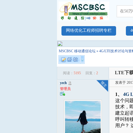
网络优化工程师招聘专栏
MSCBSC 移动通信论坛
»
4G/LTE技术讨论与资
LTE下
阅读：
5195
回复：
2
发表于 2017-
yech
管理员
1、
4G
这个问
技术，
建立起
呼叫转
用户？