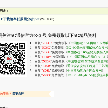
列表：
TE下载速率低原因分析.pdf
(245.8 KB)
码关注5G通信官方公众号,免费领取以下5G精品资料
1、回复“
YD5GAI
”免费领取《
中国移动：5G网络AI应
2、回复“
5G6G
”免费领取《
5G_6G毫米波测试技术白皮书-20
3、回复“
YD6G
”免费领取《
中国移动：6G至简无线接入
4、回复“
LTBPS
”免费领取《
《中国联通5G终端白皮书》
5、回复“
ZGDX
”免费领取《
中国电信5G NTN技术白皮书
6、回复“
TXSB
”免费领取《
通信设备安装工程施工工艺图
7、回复“
YDSL
”免费领取《
中国移动算力并网白皮书
》
8、回复“
5GX3
”免费领取《
R16 23501-g60 5G的系统架
容的看法？
我要点评