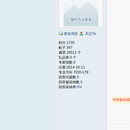
发短消息
关注Ta
积分 1735
帖子 347
威望 29511 个
礼品券 0 个
专家指数 0
注册 2014-10-11
专业方向 FDD-LTE
回答问题数
0
回答被采纳数
0
回答采纳率
0%
对本帖内