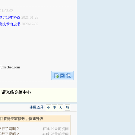
21-03-02
签订10年协议
2021-01-28
息技术白皮书
2020-12-02
bsc.com
，请光临充值中心
使用道具
#2
小
中
大
回答得专家指数，快速升级
不行了是吗？
在线,26天前提问
不行了是吗？
在线,26天前提问