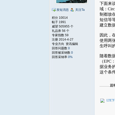
下面来
域：Cir
发短消息
关注Ta
制都放
积分 10014
短信等
帖子 1991
建立数
威望 505955 个
礼品券 56 个
因此，
专家指数 59
注册 2014-4-27
使用两张
专业方向 资讯编辑
生呼叫
回答问题数
0
回答被采纳数
0
随着数
回答采纳率
0%
（EPC
据业务
这个条
......
LTE