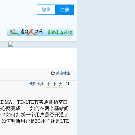
登录
注册
关注楼主
使用道具
#1
小
中
大
SCDMA、TD-LTE其实通常指空口
核心网完成——如何在两个基站间
铃？如何判断一个用户是否开通了
何判断用户是3G用户还是LTE