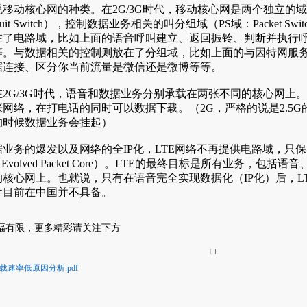
说移动核心网的种类。在
2G/3G时代，移动核心网是两个独立的
cuit Switch），控制数据业务相关的叫分组域（PS域：Packet 
在了电路域，比如上面的语音呼叫建立、返回振铃、判断并执行
等。与数据相关的控制则放在了分组域，比如上面的与因特网服
据连接、区分你当前流量是微信还是微博等等。
在
2G/3G时代，语音和数据业务分别承载在两张不同的核心网上
网络，在打电话的同时可以数据下载。（2G，严格的说是2.5G
的时候数据业务会挂起）
据业务的爆发以及网络的全
IP化，LTE网络不再提供电路域，只
：Evolved Packet Core）。LTE的最终目标是所有业务，
的核心网上。也就说，只有在语音完全实现数据化（IP化）后，L
件目前在中国并不具备。
....篇幅有限，更多精彩请关注下方
下载速率低原因分析.pdf