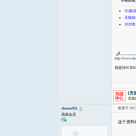
作者的更
5G面
天线知
202
http://www.m
我是MSCB
[
充
充值
发表于 2017-
chester911
高级会员
这个资料