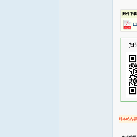
附件下载
L
扫
对本帖内