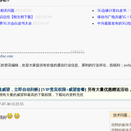
多帖子
试相关问题
2021-03-02
5G边缘计算白皮书
20
识总结【附文档下载】
2021-02-04
移动与广电共建5G！
0世界5G大会白皮书大全
2021-01-07
中兴最新发布的5G消
scbsc.com
SC的资讯编辑，欢迎大家提供有价值的通信行业信息、犀利的行业评论，投稿到：yech@msc
值威望，立即自动到帐
] [
VIP贵宾权限+威望套餐
] 另有大量优惠赠送活动
拥有大量的威望和最高的下载权限，下载站内资料无忧
07-30 13:25:55
技术问题，
很好
招聘的板块
招聘的板块