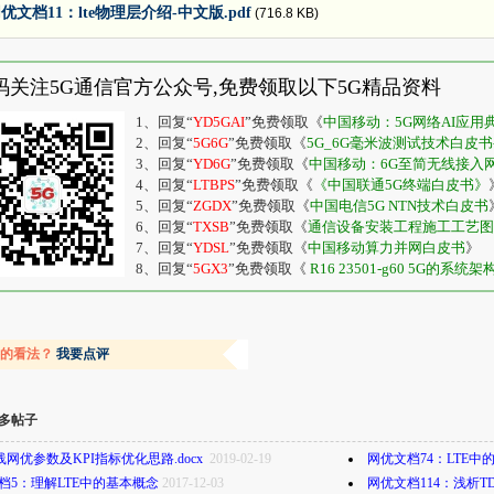
优文档11：lte物理层介绍-中文版.pdf
(716.8 KB)
码关注5G通信官方公众号,免费领取以下5G精品资料
1、回复“
YD5GAI
”免费领取《
中国移动：5G网络AI应
2、回复“
5G6G
”免费领取《
5G_6G毫米波测试技术白皮书-20
3、回复“
YD6G
”免费领取《
中国移动：6G至简无线接入
4、回复“
LTBPS
”免费领取《
《中国联通5G终端白皮书》
5、回复“
ZGDX
”免费领取《
中国电信5G NTN技术白皮书
6、回复“
TXSB
”免费领取《
通信设备安装工程施工工艺图
7、回复“
YDSL
”免费领取《
中国移动算力并网白皮书
》
8、回复“
5GX3
”免费领取《
R16 23501-g60 5G的系统架
容的看法？
我要点评
多帖子
线网优参数及KPI指标优化思路.docx ​
2019-02-19
网优文档74：LTE中的
档5：理解LTE中的基本概念
2017-12-03
网优文档114：浅析T