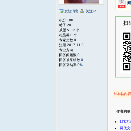
网
发短消息
关注Ta
积分 100
扫
帖子 20
威望 5112 个
礼品券 0 个
专家指数 0
注册 2017-11-3
专业方向
回答问题数
0
回答被采纳数
0
回答采纳率
0%
对本帖内
作者的更
LTE无
网优文