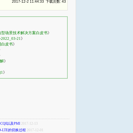
2017-12-2 11:44:33 下载次数: 43
用典型场景技术解决方案白皮书
》
22_03-21
》
网白皮书
》
》
》
解
》
构1
》
CQI以及PMI
2017-12-13
D-LTE的切换过程
2017-12-01