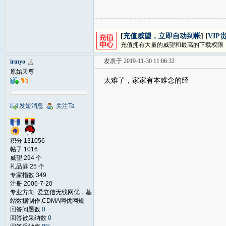
[
充值威望，立即自动到帐
] [
VIP
充值拥有大量的威望和最高的下载权限
发表于 2019-11-30 11:06:32
irmyo
原始天尊
太难了，家家有本难念的经
发短消息
关注Ta
积分 131056
帖子 1016
威望 294 个
礼品券 25 个
专家指数 349
注册 2006-7-20
专业方向 爱立信无线网优，基
站数据制作,CDMA网优网规
回答问题数
0
回答被采纳数
0