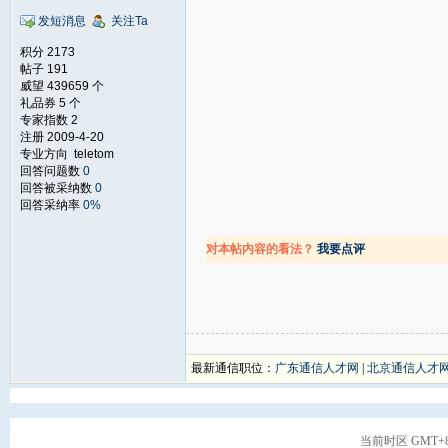
发短消息
关注Ta
积分 2173
帖子 191
威望 439659 个
礼品券 5 个
专家指数 2
注册 2009-4-20
专业方向 teletom
回答问题数
0
回答被采纳数
0
回答采纳率
0%
对本帖内容的看法？
我要点评
最新通信职位：
广东通信人才网
|
北京通信人才
当前时区 GMT+8, 