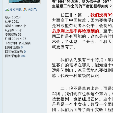
有“996”的说法，华为似乎是“0
生活跟工作之间的平衡把握得如何？
发短消息
关注Ta
任正非：第一，
我们没有9
积分 10014
方面高于中国标准，因为要接受
帖子 1991
是对欧盟劳动者不公平，会制约
威望 505955 个
礼品券 56 个
后原则上是不再给报酬的
。至于
专家指数 59
间工作是有可能的，这也是有时
注册 2014-4-27
术会，半休息、半开会、半聊天，
专业方向 资讯编辑
就更没有了。
回答问题数
0
回答被采纳数
0
回答采纳率
0%
我们认为狼有三个特点：敏感
道客户的需求在哪儿，能知道十
远能闻到肉，冰天雪地也要找到
感，代表一种敏锐的认识。
二，狼不是单独出击，而是群
军团，我们现在也学这个东西，
接受批判，也是组成团体。这个
丹丹是一个小女孩，领导一个团
团，我们后面补了两个实验工程