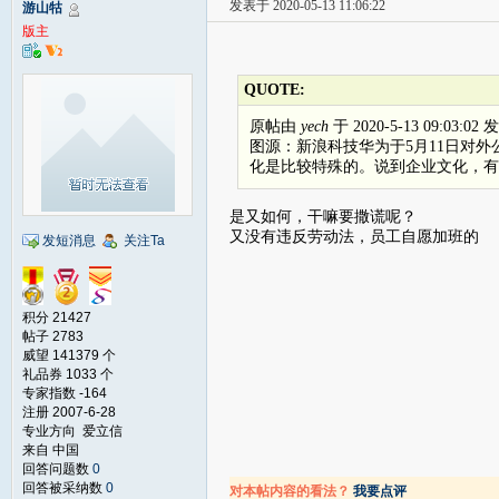
发表于 2020-05-13 11:06:22
游山牯
版主
QUOTE:
原帖由
yech
于 2020-5-13 09:03:02
图源：新浪科技华为于5月11日对
化是比较特殊的。说到企业文化，有些员
是又如何，干嘛要撒谎呢？
又没有违反劳动法，员工自愿加班的
发短消息
关注Ta
积分 21427
帖子 2783
威望 141379 个
礼品券 1033 个
专家指数 -164
注册 2007-6-28
专业方向 爱立信
来自 中国
回答问题数
0
回答被采纳数
0
对本帖内容的看法？
我要点评