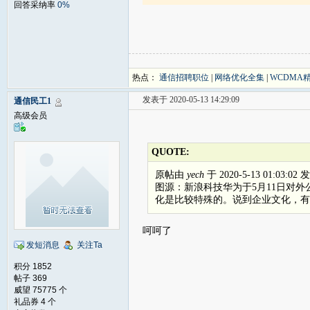
回答采纳率
0%
热点：
通信招聘职位
|
网络优化全集
|
WCDMA
发表于 2020-05-13 14:29:09
通信民工1
高级会员
QUOTE:
原帖由
yech
于 2020-5-13 01:03:02
图源：新浪科技华为于5月11日对
化是比较特殊的。说到企业文化，有些员
呵呵了
发短消息
关注Ta
积分 1852
帖子 369
威望 75775 个
礼品券 4 个