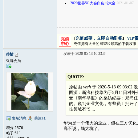
2020世界5G大会白皮书大全
2021-01-07
[
充值威望，立即自动到帐
] [
VIP
充值拥有大量的威望和最高的下载权限
发表于 2020-05-13 10:33:34
持情
银牌会员
QUOTE:
原帖由
yech
于 2020-5-13 09:03:02
图源：新浪科技华为于5月11日对外
受《南华早报》的采访纪要：郑尚任
的。说到企业文化，有些员工批评了
技领域有“9 ...
发短消息
关注Ta
华为是一个伟大的企业，但在三方优化
积分 2576
高不说，钱太坑了。
帖子 511