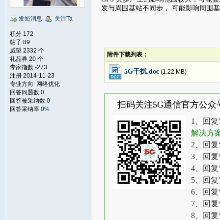
发与周围基站不同步， 可能影响周围
发短消息
关注Ta
积分 172
帖子 89
威望 2332 个
附件下载列表：
礼品券 20 个
专家指数 -273
5G干扰.doc
(1.22 MB)
注册 2014-11-23
专业方向 网络优化
回答问题数
0
回答被采纳数
0
扫码关注5G通信官方公众
回答采纳率
0%
1、回复
解决方
2、回复
3、回复
4、回复
5、回复
6、回复
7、回复
8、回复