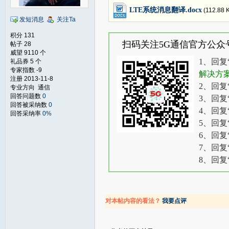
LTE系统消息翻译.docx
(112.88 
发短消息
关注Ta
积分 131
扫码关注5G通信官方公众
帖子 28
威望 9110 个
1、回复
礼品券 5 个
专家指数 -9
解决方
注册 2013-11-8
2、回复
专业方向 通信
回答问题数
0
3、回复
回答被采纳数
0
4、回复
回答采纳率
0%
5、回复
6、回复
7、回复
8、回复
对本帖内容的看法？
我要点评