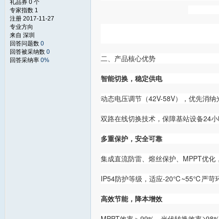
礼品券 0 个
专家指数 1
注册 2017-11-27
专业方向
来自 深圳
回答问题数
0
回答被采纳数
0
二、产品核心优势
回答采纳率
0%
智能切换，稳定供电
动态电压调节（42V-58V），优先消
双路在线切换技术，保障基站设备24
多重保护，安全可靠
集成直流防雷、熔丝保护、MPPT优化
IP54防护等级，适应-20℃~55℃严苛
高效节能，降本增效
MPPT效率＞99%，光伏转换效率≥98