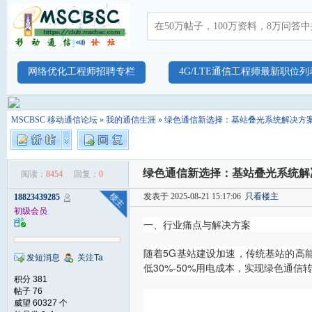
网络优化工程师招聘专栏
4G/LTE通信工程师最新职位列
MSCBSC 移动通信论坛
»
我的通信生涯
» 绿色通信新选择：基站叠光系统解决方
绿色通信新选择：基站叠光系统解
阅读：
8454
回复：
0
发表于 2025-08-21 15:17:06
只看楼主
18823439285
初级会员
一、行业痛点与解决方案
随着5G基站建设加速，传统基站的高
发短消息
关注Ta
低30%-50%用电成本，实现绿色通信
积分 381
帖子 76
威望 60327 个