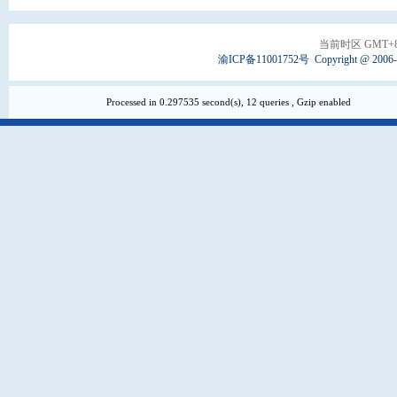
当前时区 GMT+8, 
渝ICP备11001752号
Copyright @ 2006
Processed in 0.297535 second(s), 12 queries , Gzip enabled