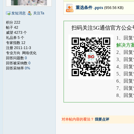
重选条件 .pptx
(956.56 KB)
发短消息
关注Ta
积分 222
扫码关注5G通信官方公众
帖子 42
威望 4273 个
1、回复
礼品券 5 个
专家指数 12
解决方
注册 2011-11-3
2、回复
专业方向 网络优化
回答问题数
0
3、回复
回答被采纳数
0
4、回复
回答采纳率
0%
5、回复
6、回复
7、回复
8、回复
对本帖内容的看法？
我要点评