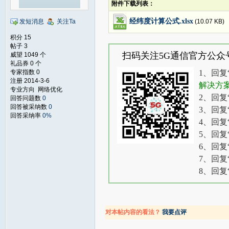
附件下载列表：
经纬度计算公式.xlsx
(10.07 KB)
发短消息
关注Ta
积分 15
帖子 3
扫码关注5G通信官方公众
威望 1049 个
礼品券 0 个
专家指数 0
1、回复
注册 2014-3-6
解决方
专业方向 网络优化
2、回复
回答问题数
0
回答被采纳数
0
3、回复
回答采纳率
0%
4、回复
5、回复
6、回复
7、回复
8、回复
对本帖内容的看法？
我要点评