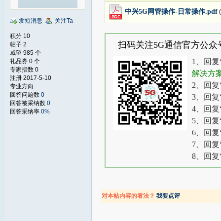
中兴5G网管操作-日常操作.pdf
发短消息
关注Ta
积分 10
扫码关注5G通信官方公众
帖子 2
威望 985 个
1、回复
礼品券 0 个
专家指数 0
解决方
注册 2017-5-10
2、回复
专业方向
回答问题数
0
3、回复
回答被采纳数
0
4、回复
回答采纳率
0%
5、回复
6、回复
7、回复
8、回复
对本帖内容的看法？
我要点评