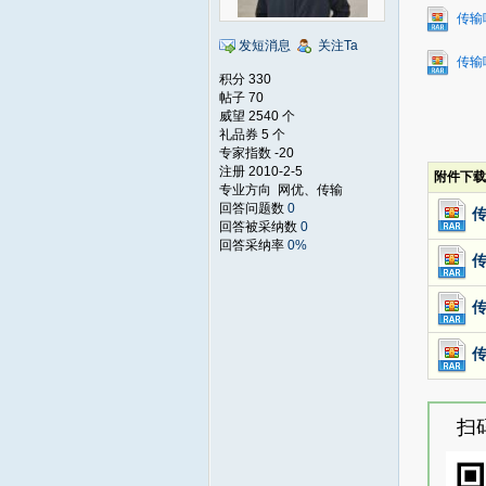
传输哑
发短消息
关注Ta
传输哑
积分 330
帖子 70
威望 2540 个
礼品券 5 个
专家指数 -20
注册 2010-2-5
附件下载
专业方向 网优、传输
回答问题数
0
传
回答被采纳数
0
回答采纳率
0%
传
传
传
扫