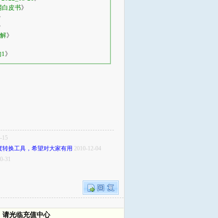
网白皮书
》
》
》
解
》
构1
》
-15
度转换工具，希望对大家有用
2010-12-04
0-31
，请光临充值中心