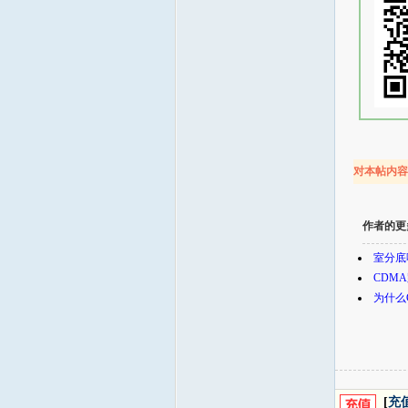
对本帖内
作者的更
室分底
CDM
为什么
[
充