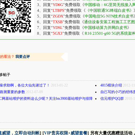
3、回复“
YD6G
”免费领取《
中国移动：6G至简无线接入
4、回复“
LTBPS
”免费领取《
《中国联通5G终端白皮书》
5、回复“
ZGDX
”免费领取《
中国电信5G NTN技术白皮书
6、回复“
TXSB
”免费领取《
通信设备安装工程施工工艺图
7、回复“
YDSL
”免费领取《
中国移动算力并网白皮书
》
8、回复“
5GX3
”免费领取《
R16 23501-g60 5G的系统架
容的看法？
我要点评
多帖子
噪求助啊，各位大仙先谢过了！
2013-01-22
4815模块介绍
2012-11
A路测重要的参数
2012-07-09
自己写的小巧的经纬
C网基站维护的资料这么少呢？关注bts3900基站维护与排障的资料
信元维护QQ群
2010-12-04
2010-1
值威望，立即自动到帐
] [
VIP贵宾权限+威望套餐
] 另有大量优惠赠送活动