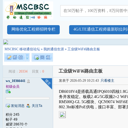
网络优化工程师招聘专栏
4G/LTE通信工程师最新职位列
MSCBSC 移动通信论坛
»
我的通信生涯
» 工业级WiFi6路由主板
工业级WiFi6路由主板
阅读：
20334
回复：
0
发表于 2026-05-29 10:21:43
只看楼主
wx_10366441
初级会员
DR6018V4是搭载高通IPQ6010四
务并发稳定。板载2.4G/5G双频2×2 
RM500Q-GL 5G模块、QCN9074 W
发短消息
关注Ta
802.3bt标准PoE供电，接口丰富、
积分 245
帖子 49
威望 28670 个