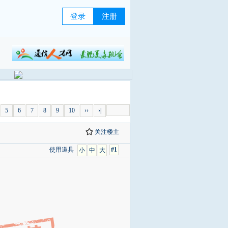
登录
注册
5
6
7
8
9
10
››
›|
关注楼主
使用道具
#1
小
中
大