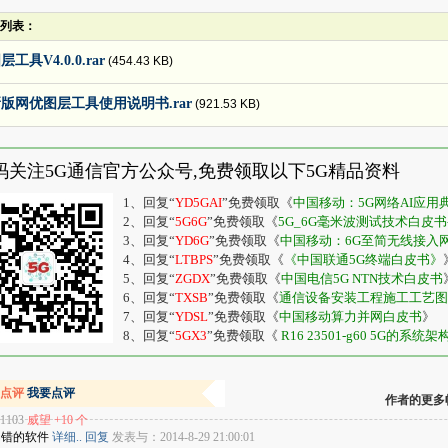
列表：
层工具V4.0.0.rar
(454.43 KB)
版网优图层工具使用说明书.rar
(921.53 KB)
码关注5G通信官方公众号,免费领取以下5G精品资料
1、回复“
YD5GAI
”免费领取《
中国移动：5G网络AI应
2、回复“
5G6G
”免费领取《
5G_6G毫米波测试技术白皮书-20
3、回复“
YD6G
”免费领取《
中国移动：6G至简无线接入
4、回复“
LTBPS
”免费领取《
《中国联通5G终端白皮书》
5、回复“
ZGDX
”免费领取《
中国电信5G NTN技术白皮书
6、回复“
TXSB
”免费领取《
通信设备安装工程施工工艺图
7、回复“
YDSL
”免费领取《
中国移动算力并网白皮书
》
8、回复“
5GX3
”免费领取《
R16 23501-g60 5G的系统架
次点评
我要点评
作者的更多
1103
威望 +10 个
很不错的软件
详细..
回复
发表与：2014-8-29 21:00:01