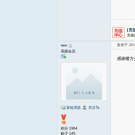
[
充
充值
发表于 2014-
eass
高级会员
感谢楼方
发短消息
关注Ta
积分 1964
帖子 145