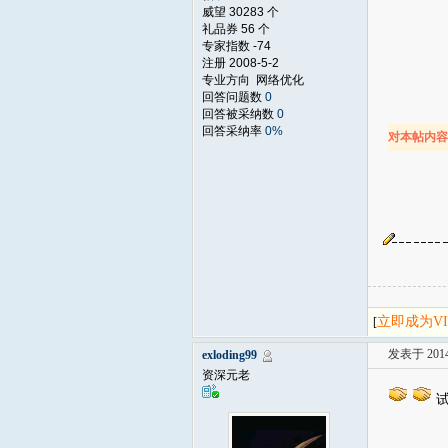
威望 30283 个
礼品券 56 个
专家指数 -74
注册 2008-5-2
专业方向 网络优化
回答问题数
0
回答被采纳数
0
回答采纳率
0%
对本帖内
立即成为V
[
发表于 2014-
exloding99
资深元老
试