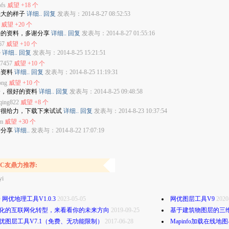
ofs
威望 +18 个
很强大的样子
详细..
回复
发表与：2014-8-27 08:52:53
威望 +20 个
挺好的资料，多谢分享
详细..
回复
发表与：2014-8-27 01:55:16
67
威望 +10 个
好
详细..
回复
发表与：2014-8-25 15:21:51
7457
威望 +10 个
品资料
详细..
回复
发表与：2014-8-25 11:19:31
ong
威望 +10 个
加分，很好的资料
详细..
回复
发表与：2014-8-25 09:48:58
qing822
威望 +8 个
看着很给力，下载下来试试
详细..
回复
发表与：2014-8-23 10:37:54
im
威望 +30 个
谢分享
详细..
发表与：2014-8-22 17:07:19
C友鼎力推荐:
yi
O 网优地理工具V1.0.3
2023-05-05
网优图层工具V9
2020
化的互联网化转型，来看看你的未来方向
2019-09-25
基于建筑物图层的三
优图层工具V7.1（免费、无功能限制）
2017-06-28
Mapinfo加载在线地图-专业