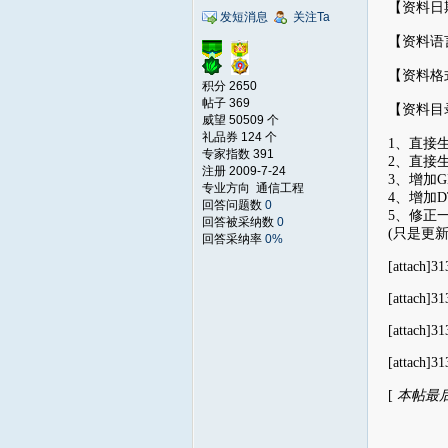
【资料日期】
发短消息
关注Ta
【资料语
【资料格
积分 2650
帖子 369
【资料目
威望 50509 个
礼品券 124 个
1、直接
专家指数 391
2、直接生成
注册 2009-7-24
3、增加
专业方向 通信工程
4、增加
回答问题数
0
5、修正一
回答被采纳数
0
(只是更新而
回答采纳率
0%
[attach]31
[attach]31
[attach]31
[attach]31
[
本帖最后由 