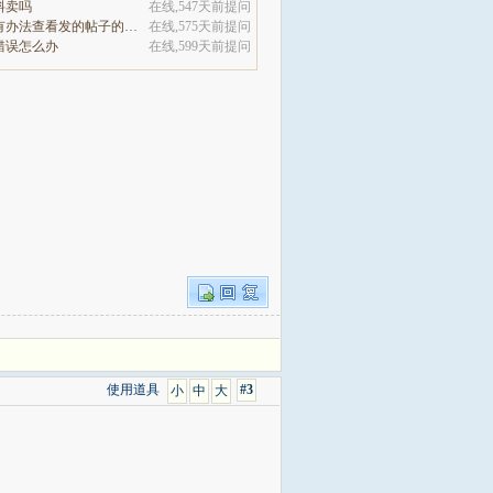
料卖吗
在线,547天前提问
这个论坛没有办法查看发的帖子的阅读量吗
在线,575天前提问
错误怎么办
在线,599天前提问
使用道具
#3
小
中
大