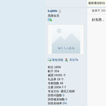
最新通信职位
发表于 2014-
kxjhlele
高级会员
好东西，
发短消息
关注Ta
积分 1858
帖子 354
威望 24291 个
礼品券 18 个
专家指数 48
注册 2009-7-7
专业方向 通讯工程师
回答问题数
0
回答被采纳数
0
回答采纳率
0%