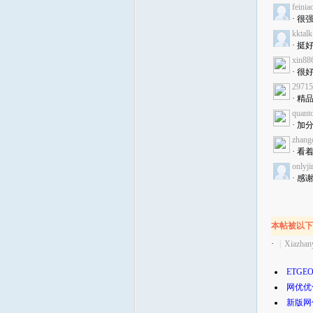
feinia
· 
kktalk
· 
xin88
· 很
29715
· 精
quant
· 
zhang
· 
onlyj
· 感
本帖被以下
·
|
Xiazhan
ETGE
网优优
新版网