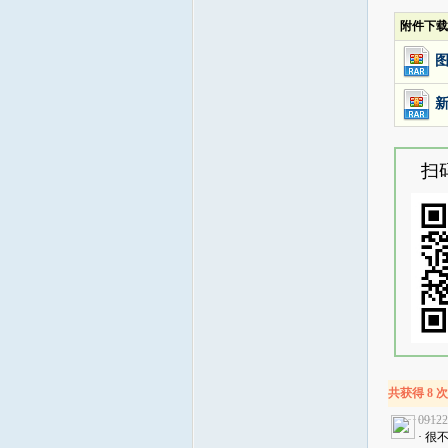
附件下载
图
新
扫
共获得 8 
09122
· 