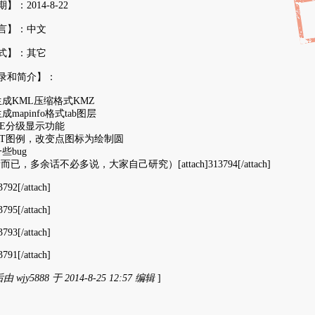
：2014-8-22
言】：中文
式】：其它
录和简介】：
生成KML压缩格式KMZ
mapinfo格式tab图层
GE分级显示功能
DT图例，改变点图标为绘制圆
些bug
已，多余话不必多说，大家自己研究）[attach]313794[/attach]
3792[/attach]
3795[/attach]
3793[/attach]
3791[/attach]
wjy5888 于 2014-8-25 12:57 编辑
]