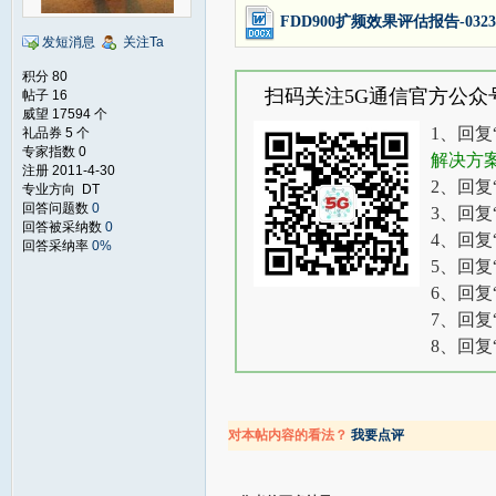
FDD900扩频效果评估报告-0323(1)-
发短消息
关注Ta
积分 80
扫码关注5G通信官方公众
帖子 16
威望 17594 个
1、回复
礼品券 5 个
专家指数 0
解决方
注册 2011-4-30
2、回复
专业方向 DT
回答问题数
0
3、回复
回答被采纳数
0
4、回复
回答采纳率
0%
5、回复
6、回复
7、回复
8、回复
对本帖内容的看法？
我要点评