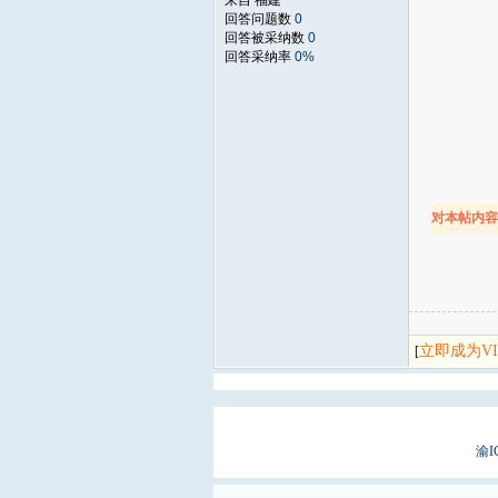
来自 福建
回答问题数
0
回答被采纳数
0
回答采纳率
0%
对本帖内
立即成为V
[
渝I