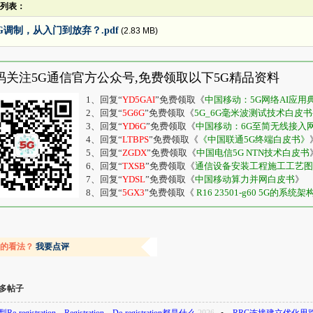
列表：
G调制，从入门到放弃？.pdf
(2.83 MB)
码关注5G通信官方公众号,免费领取以下5G精品资料
1、回复“
YD5GAI
”免费领取《
中国移动：5G网络AI应
2、回复“
5G6G
”免费领取《
5G_6G毫米波测试技术白皮书-20
3、回复“
YD6G
”免费领取《
中国移动：6G至简无线接入
4、回复“
LTBPS
”免费领取《
《中国联通5G终端白皮书》
5、回复“
ZGDX
”免费领取《
中国电信5G NTN技术白皮书
6、回复“
TXSB
”免费领取《
通信设备安装工程施工工艺图
7、回复“
YDSL
”免费领取《
中国移动算力并网白皮书
》
8、回复“
5GX3
”免费领取《
R16 23501-g60 5G的系统架
容的看法？
我要点评
多帖子