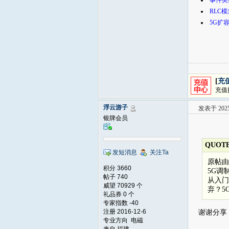
事件类型Re
RLC
5G扩
[
充
充值
浮云游子
发表于 2025-
银牌会员
QUOTE
发短消息
关注Ta
原帖
积分 3660
5G调
帖子 740
从入门
威望 70929 个
弃？5
礼品券 0 个
专家指数 -40
注册 2016-12-6
谢谢分享
专业方向 电磁