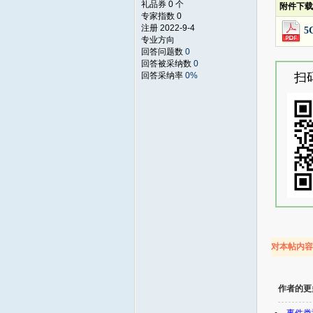
礼品券 0 个
附件下载
专家指数 0
注册 2022-9-4
5
专业方向
回答问题数
0
回答被采纳数
0
回答采纳率
0%
扫
对本帖内
作者的更