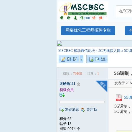
网络优化工程师招聘专栏
MSCBSC 移动通信论坛
»
5G无线接入网
» 5
5G调制
阅读：
70100
回复：
1
发表于 2024-
无哈哈111
初级会员
5G
5G调制
发短消息
关注Ta
5G调制
积分 65
帖子 13
威望 9074 个