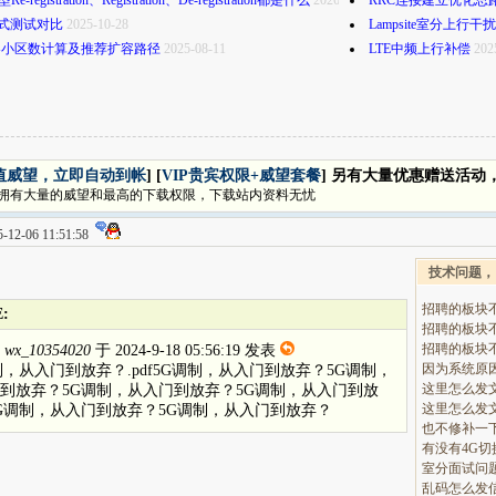
-registration、Registration、De-registration都是什么
2026-07-01
RRC连接建立优化思
模式测试对比
2025-10-28
Lampsite室分上行
容小区数计算及推荐扩容路径
2025-08-11
LTE中频上行补偿
202
值威望，立即自动到帐
] [
VIP贵宾权限+威望套餐
] 另有大量优惠赠送活动
拥有大量的威望和最高的下载权限，下载站内资料无忧
12-06 11:51:58
技术问题，
招聘的板块
:
招聘的板块
招聘的板块
由
wx_10354020
于 2024-9-18 05:56:19 发表
制，从入门到放弃？.pdf5G调制，从入门到放弃？5G调制，
这里怎么发
到放弃？5G调制，从入门到放弃？5G调制，从入门到放
这里怎么发
G调制，从入门到放弃？5G调制，从入门到放弃？
也不修补一
有没有4G
室分面试问
乱码怎么发