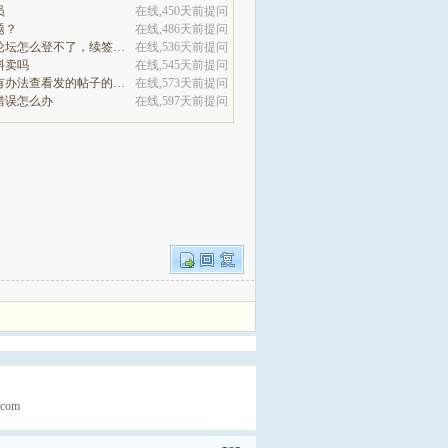
员
在线,450天前提问
题？
在线,486天前提问
咋们的网站论坛怎么登不了，续签没有办法继续
在线,536天前提问
料卖吗
在线,545天前提问
这个论坛没有办法查看发的帖子的阅读量吗
在线,573天前提问
错误怎么办
在线,597天前提问
com